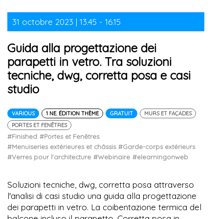
31 octobre 2023 | 13.45 - 16.15
Guida alla progettazione dei
parapetti in vetro. Tra soluzioni
tecniche, dwg, corretta posa e casi
studio
VARIOUS
1 NE. ÉDITION THÈME
GRATUIT
MURS ET FAÇADES
PORTES ET FENÊTRES
#Finished
#Portes et Fenêtres
#Menuiseries extérieures et châssis
#Garde-corps extérieurs
#Verres pour l'architecture
#Webinaire
#elearningonweb
Soluzioni tecniche, dwg, corretta posa attraverso
l'analisi di casi studio una guida alla progettazione
dei parapetti in vetro. La coibentazione termica del
balcone incluso il parapetto. Corretta posa in