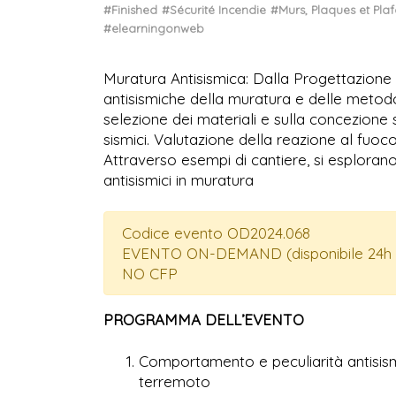
#Finished
#Sécurité Incendie
#Murs, Plaques et Pla
#elearningonweb
Muratura Antisismica: Dalla Progettazione a
antisismiche della muratura e delle metod
selezione dei materiali e sulla concezione s
sismici. Valutazione della reazione al fuoc
Attraverso esempi di cantiere, si esplorano 
antisismici in muratura
Codice evento OD2024.068
EVENTO ON-DEMAND (disponibile 24h 
NO CFP
PROGRAMMA DELL’EVENTO
Comportamento e peculiarità antisism
terremoto