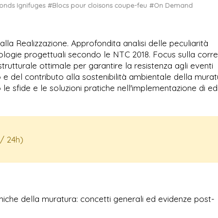
fonds Ignifuges
#Blocs pour cloisons coupe-feu
#On Demand
lla Realizzazione. Approfondita analisi delle peculiarità
ologie progettuali secondo le NTC 2018. Focus sulla corre
trutturale ottimale per garantire la resistenza agli eventi
o e del contributo alla sostenibilità ambientale della murat
le sfide e le soluzioni pratiche nell'implementazione di edi
/ 24h)
iche della muratura: concetti generali ed evidenze post-