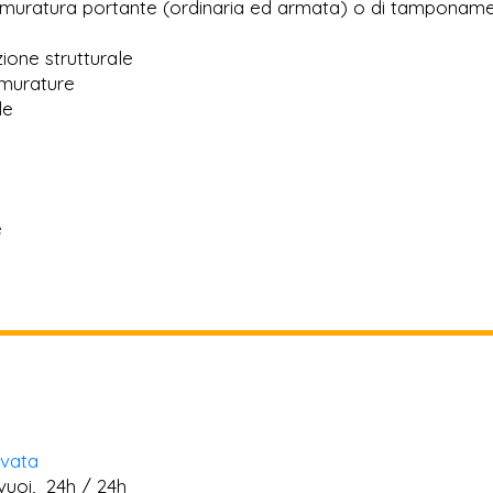
in muratura portante (ordinaria ed armata) o di tamponam
ione strutturale
 murature
le
e
rvata
vuoi, 24h / 24h