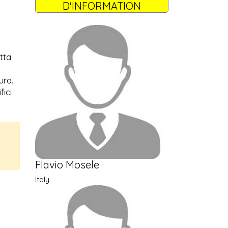
D'INFORMATION
tta
ura.
fici
Flavio Mosele
Italy