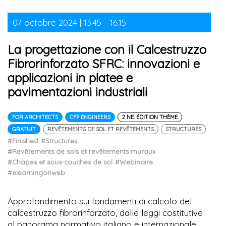
07 octobre 2024 | 13.45 - 16.15
La progettazione con il Calcestruzzo
Fibrorinforzato SFRC: innovazioni e
applicazioni in platee e
pavimentazioni industriali
FOR ARCHITECTS
CFP ENGINEERS
2 NE. ÉDITION THÈME
GRATUIT
REVÊTEMENTS DE SOL ET REVÊTEMENTS
STRUCTURES
#Finished
#Structures
#Revêtements de sols et revêtements muraux
#Chapes et sous-couches de sol
#Webinaire
#elearningonweb
Approfondimento sui fondamenti di calcolo del
calcestruzzo fibrorinforzato, dalle leggi costitutive
al panorama normativo italiano e internazionale.