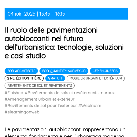
04 juin 2025 | 13.45 - 16.15
Il ruolo delle pavimentazioni
autobloccanti nel futuro
dell’urbanistica: tecnologie, soluzioni
e casi studio
FOR ARCHITECTS
FOR QUANTITY SURVEYOR
CFP ENGINEERS
2 NE. ÉDITION THÈME
GRATUIT
MOBILIER URBAIN ET EXTÉRIEUR
REVÊTEMENTS DE SOL ET REVÊTEMENTS
#Finished
#Revêtements de sols et revêtements muraux
#Aménagement urbain et extérieur
#Revêtements de sol pour l'extérieur
#Webinaire
#elearningonweb
Le pavimentazioni autobloccanti rappresentano un
elemento fondamentale per l’urbanistica moderna