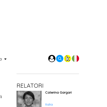
ra
RELATORI
Caterina Gargari
li
.
Italia