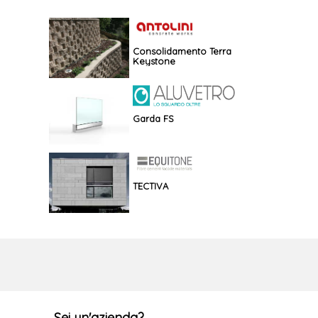
storici – GBOS
Consolidamento Terra
Keystone
Garda FS
TECTIVA
Sei un'azienda?