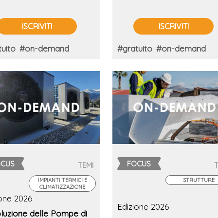
ISCRIVITI
ISCRIVITI
uito
#on-demand
#gratuito
#on-demand
OCUS
FOCUS
TEMI
IMPIANTI TERMICI E
STRUTTURE
CLIMATIZZAZIONE
ione 2026
Edizione 2026
oluzione delle Pompe di