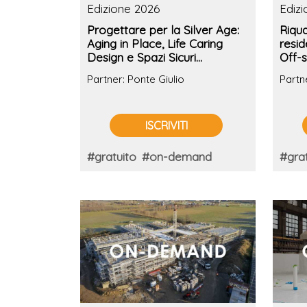
Edizione 2026
Ediz
Progettare per la Silver Age:
Riqua
Aging in Place, Life Caring
resid
Design e Spazi Sicuri
Off-s
dell'ambiente bagno
l'eff
Partner: Ponte Giulio
Partn
dell'
ISCRIVITI
#gratuito
#on-demand
#grat