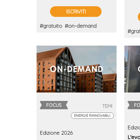
ISCRIVITI
#gratuito
#on-demand
#grat
FOCUS
F
TEMI
ENERGIE RINNOVABILI
Ediz
Edizione 2026
L'ev