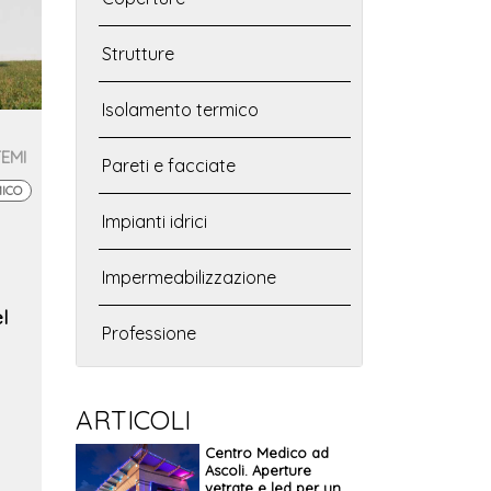
Strutture
Isolamento termico
TEMI
Pareti e facciate
MICO
Impianti idrici
Impermeabilizzazione
l
Professione
ARTICOLI
Centro Medico ad
Ascoli. Aperture
vetrate e led per un