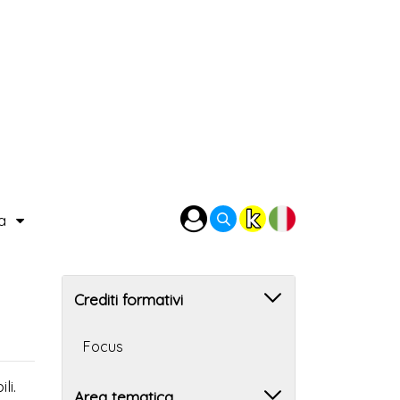
ra
Crediti formativi
Focus
li.
Area tematica