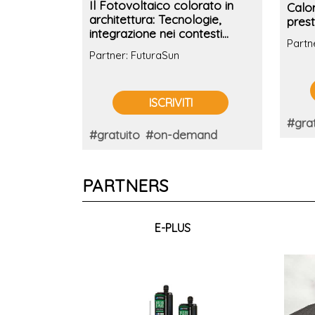
Il Fotovoltaico colorato in
Calor
architettura: Tecnologie,
prest
integrazione nei contesti
cond
Partn
storici, casi studio e normativa
Partner: FuturaSun
ISCRIVITI
#grat
#gratuito
#on-demand
PARTNERS
E-PLUS