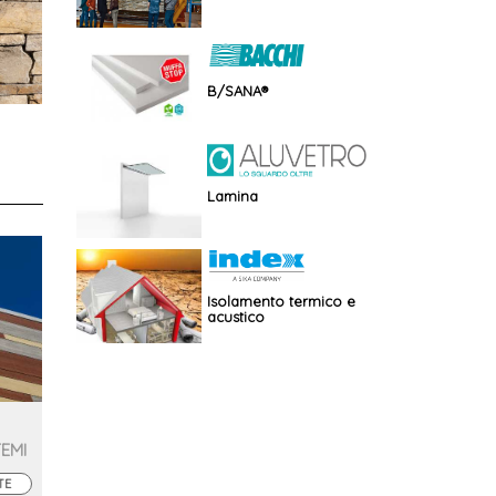
B/SANA®
Lamina
Isolamento termico e
acustico
TEMI
TE