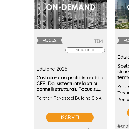
FOCUS
F
TEMI
STRUTTURE
Ediz
Soste
Edizione 2026
sicur
termo
Costruire con profili in acciaio
rego
CFS. Dai sistemi intelaiati ai
Partn
trat
pannelli strutturali. Focus su
Treatm
cond
prestazioni integrate e
Partner: Revosteel Building S.p.A.
Pompe
negli
sostenibilità
ISCRIVITI
#grat