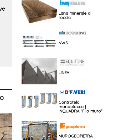
ive
Lana minerale di
roccia
l
NWS
LINEA
LO
Controtelai
monoblocco |
INQUADRA "Filo muro"
MUROGEOPIETRA