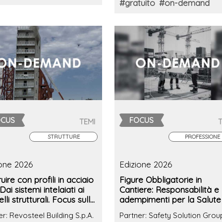
#gratuito
#on-demand
OCUS
FOCUS
TEMI
STRUTTURE
PROFESSIONE
ione 2026
Edizione 2026
uire con profili in acciaio
Figure Obbligatorie in
Dai sistemi intelaiati ai
Cantiere: Responsabilità e
lli strutturali. Focus sulle
adempimenti per la Salute
azioni al fuoco
Sicurezza sul Lavoro
er: Revosteel Building S.p.A.
Partner: Safety Solution Group