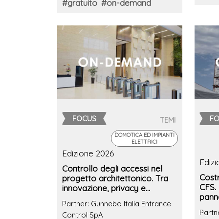
#gratuito
#on-demand
FOCUS
F
TEMI
DOMOTICA ED IMPIANTI
ELETTRICI
Edizione 2026
Ediz
Controllo degli accessi nel
Costr
progetto architettonico. Tra
CFS. 
innovazione, privacy e
panne
sicurezza
Partner: Gunnebo Italia Entrance
prest
Partn
Control SpA