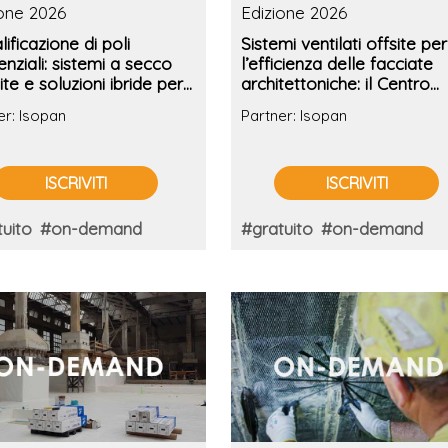
ione 2026
Edizione 2026
lificazione di poli
Sistemi ventilati offsite per
enziali: sistemi a secco
l’efficienza delle facciate
ite e soluzioni ibride per
architettoniche: il Centro
icientamento
riabilitativo CR2 Sinapsi
er: Isopan
Partner: Isopan
involucro
ISCRIVITI
ISCRIVITI
uito
#on-demand
#gratuito
#on-demand