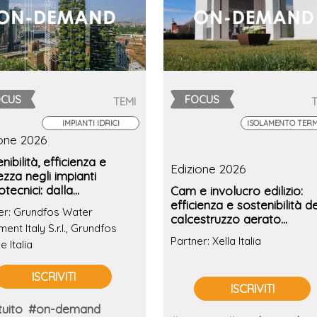
OCUS
FOCUS
TEMI
IMPIANTI IDRICI
ISOLAMENTO TER
ione 2026
nibilità, efficienza e
Edizione 2026
ezza negli impianti
tecnici: dalla
Cam e involucro edilizio:
lazione HVAC al
efficienza e sostenibilità de
er: Grundfos Water
tamento e
calcestruzzo aerato
ent Italy S.r.l., Grundfos
izionamento dell'acqua
autoclavato
Partner: Xella Italia
 Italia
 edifici commerciali
ISCRIVITI
ISCRIVITI
uito
#on-demand