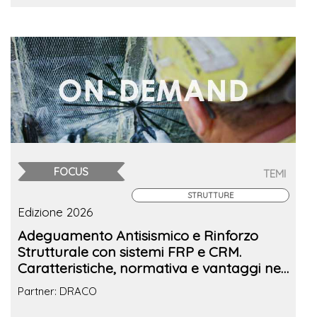
FOCUS
TEMI
STRUTTURE
Edizione 2026
Adeguamento Antisismico e Rinforzo
Strutturale con sistemi FRP e CRM.
Caratteristiche, normativa e vantaggi nel
recupero delle strutture esistenti
Partner: DRACO