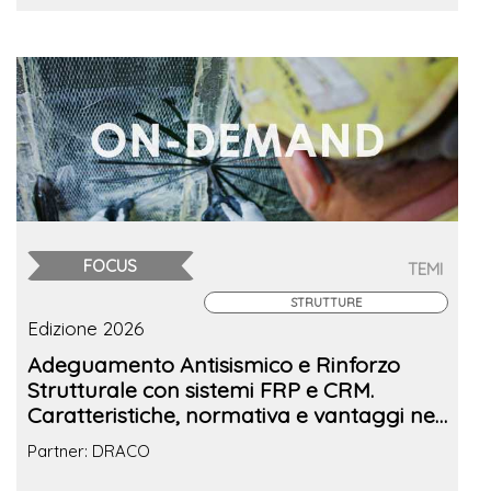
FOCUS
TEMI
STRUTTURE
Edizione 2026
Adeguamento Antisismico e Rinforzo
Strutturale con sistemi FRP e CRM.
Caratteristiche, normativa e vantaggi nel
recupero delle strutture esistenti
Partner: DRACO