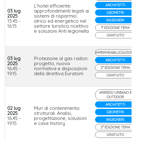
L’hotel efficiente:
ARCHITETTI
03 lug
approfondimenti legati ai
GEOMETRI
2025
sistemi di risparmio
13.45 -
idrico ed energetico nel
INGEGNERI
16.15
settore turistico ricettivo
1° EDIZIONE TEMA
e soluzioni Anti legionella
GRATUITO
IMPERMEABILIZZAZIONE
03 lug
Protezione al gas radon:
ARCHITETTI
2025
progetto, nuova
16.45 -
normativa e disposizioni
2° EDIZIONE TEMA
19.15
della direttiva Euratom
GRATUITO
ARREDO URBANO E
OUTDOOR
ARCHITETTI
02 lug
Muri di contenimento
GEOMETRI
2025
strutturali. Analisi,
16.45 -
progettazione, soluzioni
INGEGNERI
19.15
e case history
2° EDIZIONE TEMA
GRATUITO