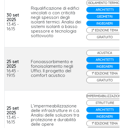
ISOLAMENTO TERMICO
Riqualificazione di edifici
ARCHITETTI
vincolati o con criticità
30 set
negli spessori degli
GEOMETRI
2025
isolanti termici. Analisi dei
13.45 -
INGEGNERI
sistemi isolanti a basso
16.15
spessore e tecnologia
2° EDIZIONE TEMA
sottovuoto
GRATUITO
ACUSTICA
ARCHITETTI
25 set
Fonoassorbimento e
2025
fonoisolamento negli
INGEGNERI
16.45 -
Uffici. Il progetto del
1° EDIZIONE TEMA
19.15
comfort acustico
GRATUITO
IMPERMEABILIZZAZIONE
STRUTTURE
L’impermeabilizzazione
25 set
delle infrastrutture in c.a.
ARCHITETTI
2025
Analisi delle soluzioni tra
13.45 -
INGEGNERI
protezione e durabilità
16.15
delle opere
1° EDIZIONE TEMA