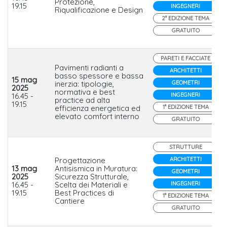
Protezione,
19.15
INGEGNERI
Riqualificazione e Design
2° EDIZIONE TEMA
GRATUITO
PARETI E FACCIATE
Pavimenti radianti a
ARCHITETTI
basso spessore e bassa
15 mag
inerzia: tipologie,
GEOMETRI
2025
normativa e best
16.45 -
INGEGNERI
practice ad alta
19.15
efficienza energetica ed
1° EDIZIONE TEMA
elevato comfort interno
GRATUITO
STRUTTURE
Progettazione
ARCHITETTI
13 mag
Antisismica in Muratura:
GEOMETRI
2025
Sicurezza Strutturale,
16.45 -
Scelta dei Materiali e
INGEGNERI
19.15
Best Practices di
1° EDIZIONE TEMA
Cantiere
GRATUITO