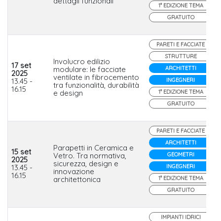
dettagli funzionali
1° EDIZIONE TEMA
GRATUITO
PARETI E FACCIATE
STRUTTURE
Involucro edilizio
17 set
modulare: le facciate
ARCHITETTI
2025
ventilate in fibrocemento
13.45 -
INGEGNERI
tra funzionalità, durabilità
16.15
e design
1° EDIZIONE TEMA
GRATUITO
PARETI E FACCIATE
ARCHITETTI
Parapetti in Ceramica e
15 set
Vetro. Tra normativa,
GEOMETRI
2025
sicurezza, design e
13.45 -
INGEGNERI
innovazione
16.15
architettonica
1° EDIZIONE TEMA
GRATUITO
IMPIANTI IDRICI