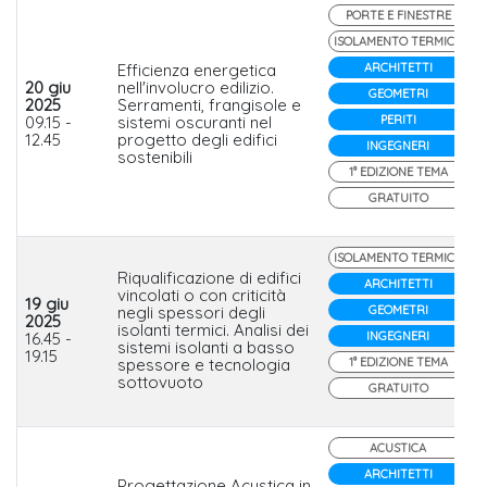
PORTE E FINESTRE
ISOLAMENTO TERMICO
Efficienza energetica
ARCHITETTI
20 giu
nell'involucro edilizio.
GEOMETRI
2025
Serramenti, frangisole e
09.15 -
sistemi oscuranti nel
PERITI
12.45
progetto degli edifici
INGEGNERI
sostenibili
1° EDIZIONE TEMA
GRATUITO
ISOLAMENTO TERMICO
Riqualificazione di edifici
ARCHITETTI
vincolati o con criticità
19 giu
negli spessori degli
GEOMETRI
2025
isolanti termici. Analisi dei
16.45 -
INGEGNERI
sistemi isolanti a basso
19.15
spessore e tecnologia
1° EDIZIONE TEMA
sottovuoto
GRATUITO
ACUSTICA
ARCHITETTI
Progettazione Acustica in