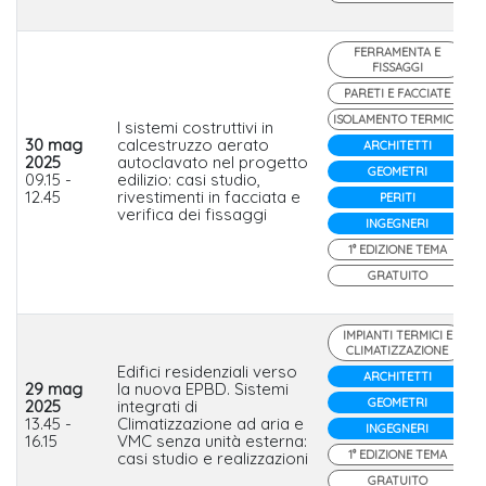
FERRAMENTA E
FISSAGGI
PARETI E FACCIATE
ISOLAMENTO TERMICO
I sistemi costruttivi in
30 mag
calcestruzzo aerato
ARCHITETTI
2025
autoclavato nel progetto
GEOMETRI
09.15 -
edilizio: casi studio,
12.45
rivestimenti in facciata e
PERITI
verifica dei fissaggi
INGEGNERI
1° EDIZIONE TEMA
GRATUITO
IMPIANTI TERMICI E
CLIMATIZZAZIONE
Edifici residenziali verso
ARCHITETTI
29 mag
la nuova EPBD. Sistemi
GEOMETRI
2025
integrati di
13.45 -
Climatizzazione ad aria e
INGEGNERI
16.15
VMC senza unità esterna:
1° EDIZIONE TEMA
casi studio e realizzazioni
GRATUITO