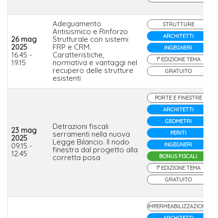
Adeguamento
STRUTTURE
Antisismico e Rinforzo
ARCHITETTI
26 mag
Strutturale con sistemi
2025
FRP e CRM.
INGEGNERI
16.45 -
Caratteristiche,
1° EDIZIONE TEMA
19.15
normativa e vantaggi nel
recupero delle strutture
GRATUITO
esistenti
PORTE E FINESTRE
ARCHITETTI
GEOMETRI
Detrazioni fiscali
23 mag
serramenti nella nuova
PERITI
2025
Legge Bilancio. Il nodo
09.15 -
INGEGNERI
finestra dal progetto alla
12.45
corretta posa
BONUS FISCALI
1° EDIZIONE TEMA
GRATUITO
IMPERMEABILIZZAZIONE
ARCHITETTI