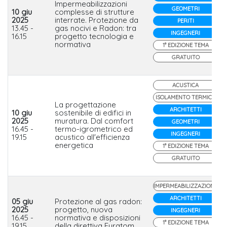
Impermeabilizzazioni
GEOMETRI
10 giu
complesse di strutture
2025
interrate. Protezione da
PERITI
13.45 -
gas nocivi e Radon: tra
INGEGNERI
16.15
progetto tecnologia e
normativa
1° EDIZIONE TEMA
GRATUITO
ACUSTICA
ISOLAMENTO TERMICO
La progettazione
ARCHITETTI
10 giu
sostenibile di edifici in
2025
muratura. Dal comfort
GEOMETRI
16.45 -
termo-igrometrico ed
INGEGNERI
19.15
acustico all'efficienza
energetica
1° EDIZIONE TEMA
GRATUITO
IMPERMEABILIZZAZIONE
ARCHITETTI
05 giu
Protezione al gas radon:
2025
progetto, nuova
INGEGNERI
16.45 -
normativa e disposizioni
1° EDIZIONE TEMA
19.15
della direttiva Euratom