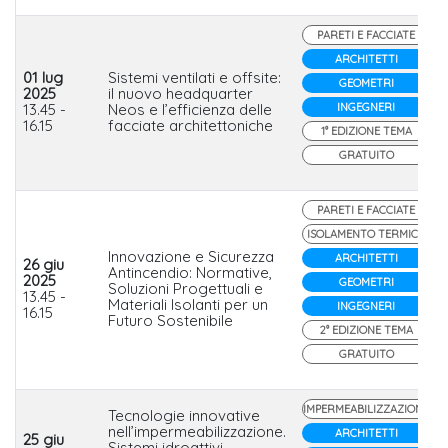
PARETI E FACCIATE
ARCHITETTI
01 lug
Sistemi ventilati e offsite:
GEOMETRI
2025
il nuovo headquarter
13.45 -
Neos e l’efficienza delle
INGEGNERI
16.15
facciate architettoniche
1° EDIZIONE TEMA
GRATUITO
PARETI E FACCIATE
ISOLAMENTO TERMICO
Innovazione e Sicurezza
ARCHITETTI
26 giu
Antincendio: Normative,
2025
GEOMETRI
Soluzioni Progettuali e
13.45 -
Materiali Isolanti per un
INGEGNERI
16.15
Futuro Sostenibile
2° EDIZIONE TEMA
GRATUITO
IMPERMEABILIZZAZIONE
Tecnologie innovative
nell’impermeabilizzazione.
ARCHITETTI
25 giu
Sistemi idroattivi