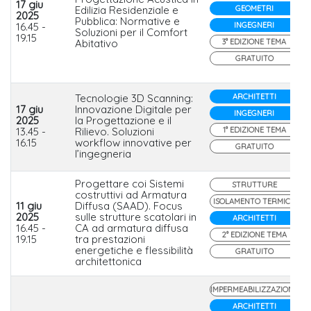
17 giu
Edilizia Residenziale e
GEOMETRI
2025
Pubblica: Normative e
16.45 -
INGEGNERI
Soluzioni per il Comfort
19.15
Abitativo
3° EDIZIONE TEMA
GRATUITO
Tecnologie 3D Scanning:
ARCHITETTI
17 giu
Innovazione Digitale per
INGEGNERI
2025
la Progettazione e il
13.45 -
Rilievo. Soluzioni
1° EDIZIONE TEMA
16.15
workflow innovative per
GRATUITO
l’ingegneria
Progettare coi Sistemi
STRUTTURE
costruttivi ad Armatura
ISOLAMENTO TERMICO
11 giu
Diffusa (SAAD). Focus
2025
sulle strutture scatolari in
ARCHITETTI
16.45 -
CA ad armatura diffusa
2° EDIZIONE TEMA
19.15
tra prestazioni
energetiche e flessibilità
GRATUITO
architettonica
IMPERMEABILIZZAZIONE
ARCHITETTI