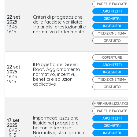
PARETI E FACCIATE
ARCHITETTI
22 set
Criteri di progettazione
GEOMETRI
2025
delle facciate ventilate:
13.45 -
tra analisi prestazionali e
INGEGNERI
16.15
normativa di riferimento
1° EDIZIONE TEMA
GRATUITO
COPERTURE
Il Progetto del Green
ARCHITETTI
22 set
Roof. Aggiornamento
2025
INGEGNERI
normativo, incentivi,
16.45 -
benefici e soluzioni
1° EDIZIONE TEMA
19.15
applicative
GRATUITO
IMPERMEABILIZZAZIONE
PARETI E FACCIATE
Impermeabilizzazione
ARCHITETTI
17 set
liquida nel progetto di
2025
GEOMETRI
balconi e terrazze.
16.45 -
Normativa, stratigrafie e
INGEGNERI
19.15