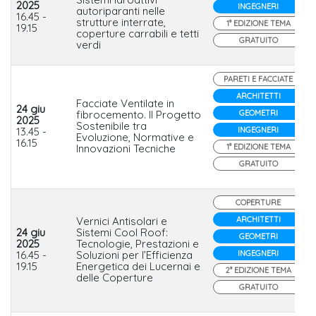
2025
INGEGNERI
autoriparanti nelle
16.45 -
strutture interrate,
1° EDIZIONE TEMA
19.15
coperture carrabili e tetti
GRATUITO
verdi
PARETI E FACCIATE
ARCHITETTI
Facciate Ventilate in
24 giu
fibrocemento. Il Progetto
GEOMETRI
2025
Sostenibile tra
13.45 -
INGEGNERI
Evoluzione, Normative e
16.15
Innovazioni Tecniche
1° EDIZIONE TEMA
GRATUITO
COPERTURE
Vernici Antisolari e
ARCHITETTI
24 giu
Sistemi Cool Roof:
GEOMETRI
2025
Tecnologie, Prestazioni e
16.45 -
Soluzioni per l’Efficienza
INGEGNERI
19.15
Energetica dei Lucernai e
2° EDIZIONE TEMA
delle Coperture
GRATUITO