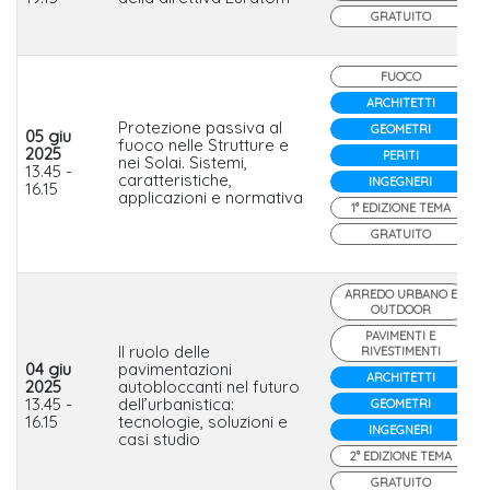
GRATUITO
FUOCO
ARCHITETTI
Protezione passiva al
GEOMETRI
05 giu
fuoco nelle Strutture e
2025
PERITI
nei Solai. Sistemi,
13.45 -
caratteristiche,
INGEGNERI
16.15
applicazioni e normativa
1° EDIZIONE TEMA
GRATUITO
ARREDO URBANO E
OUTDOOR
PAVIMENTI E
Il ruolo delle
RIVESTIMENTI
04 giu
pavimentazioni
ARCHITETTI
2025
autobloccanti nel futuro
13.45 -
dell’urbanistica:
GEOMETRI
16.15
tecnologie, soluzioni e
INGEGNERI
casi studio
2° EDIZIONE TEMA
GRATUITO