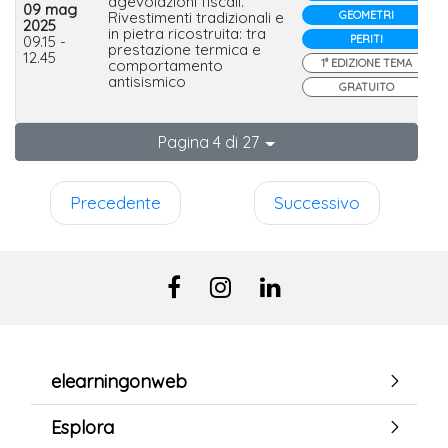
agevolazioni fiscali.
09 mag
Rivestimenti tradizionali e
GEOMETRI
2025
in pietra ricostruita: tra
09.15 -
PERITI
prestazione termica e
12.45
comportamento
1° EDIZIONE TEMA
antisismico
GRATUITO
Pagina 4 di 27
Precedente
Successivo
elearningonweb
Esplora