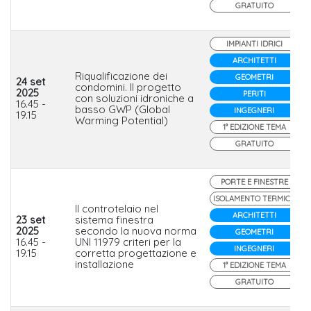
GRATUITO
IMPIANTI IDRICI
ARCHITETTI
Riqualificazione dei
GEOMETRI
24 set
condomini. Il progetto
2025
PERITI
con soluzioni idroniche a
16.45 -
basso GWP (Global
INGEGNERI
19.15
Warming Potential)
1° EDIZIONE TEMA
GRATUITO
PORTE E FINESTRE
ISOLAMENTO TERMICO
Il controtelaio nel
ARCHITETTI
23 set
sistema finestra
2025
secondo la nuova norma
GEOMETRI
16.45 -
UNI 11979 criteri per la
INGEGNERI
19.15
corretta progettazione e
installazione
1° EDIZIONE TEMA
GRATUITO