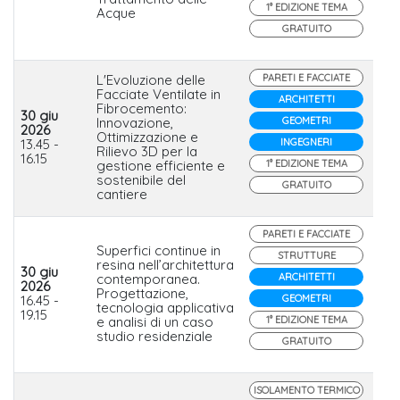
1° EDIZIONE TEMA
Acque
GRATUITO
L'Evoluzione delle
PARETI E FACCIATE
Facciate Ventilate in
ARCHITETTI
Fibrocemento:
30 giu
Innovazione,
GEOMETRI
2026
EQ
Ottimizzazione e
13.45 -
INGEGNERI
Ete
Rilievo 3D per la
16.15
gestione efficiente e
1° EDIZIONE TEMA
sostenibile del
GRATUITO
cantiere
PARETI E FACCIATE
Superfici continue in
STRUTTURE
resina nell’architettura
30 giu
contemporanea.
ARCHITETTI
2026
Progettazione,
No
16.45 -
GEOMETRI
tecnologia applicativa
19.15
e analisi di un caso
1° EDIZIONE TEMA
studio residenziale
GRATUITO
ISOLAMENTO TERMICO