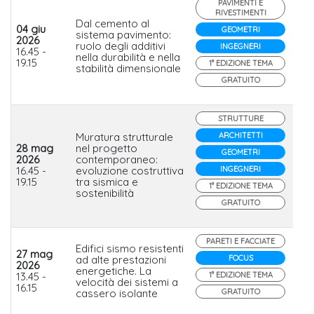
PAVIMENTI E
RIVESTIMENTI
Dal cemento al
04 giu
GEOMETRI
sistema pavimento:
2026
ruolo degli additivi
Ch
INGEGNERI
16.45 -
nella durabilità e nella
19.15
1° EDIZIONE TEMA
stabilità dimensionale
GRATUITO
STRUTTURE
Muratura strutturale
ARCHITETTI
28 mag
nel progetto
GEOMETRI
Fo
2026
contemporaneo:
Lat
16.45 -
evoluzione costruttiva
INGEGNERI
Da
19.15
tra sismica e
1° EDIZIONE TEMA
sostenibilità
GRATUITO
PARETI E FACCIATE
Edifici sismo resistenti
27 mag
ad alte prestazioni
FOCUS
2026
energetiche. La
Bi
13.45 -
1° EDIZIONE TEMA
velocità dei sistemi a
16.15
cassero isolante
GRATUITO