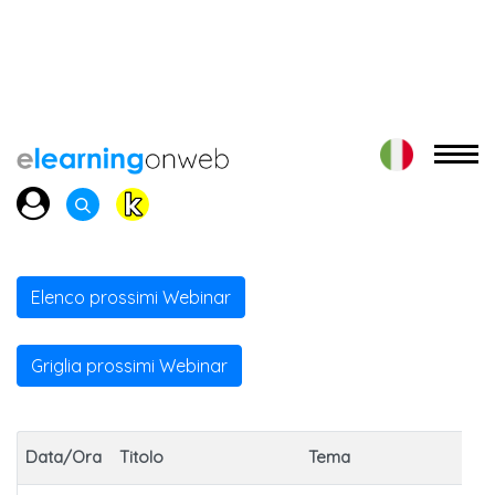
Elenco prossimi Webinar
Griglia prossimi Webinar
Data/Ora
Titolo
Tema
Pa