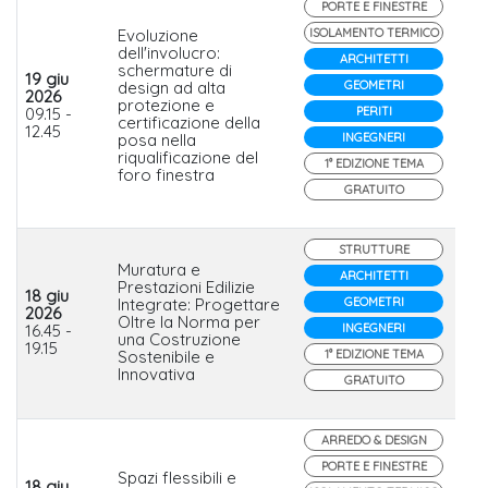
PORTE E FINESTRE
Evoluzione
ISOLAMENTO TERMICO
dell'involucro:
ARCHITETTI
schermature di
19 giu
design ad alta
GEOMETRI
2026
Po
protezione e
09.15 -
PERITI
Pi
certificazione della
12.45
posa nella
INGEGNERI
riqualificazione del
1° EDIZIONE TEMA
foro finestra
GRATUITO
STRUTTURE
Muratura e
ARCHITETTI
Prestazioni Edilizie
18 giu
Integrate: Progettare
GEOMETRI
Fo
2026
Oltre la Norma per
Lat
16.45 -
INGEGNERI
una Costruzione
Da
19.15
Sostenibile e
1° EDIZIONE TEMA
Innovativa
GRATUITO
ARREDO & DESIGN
PORTE E FINESTRE
Spazi flessibili e
18 giu