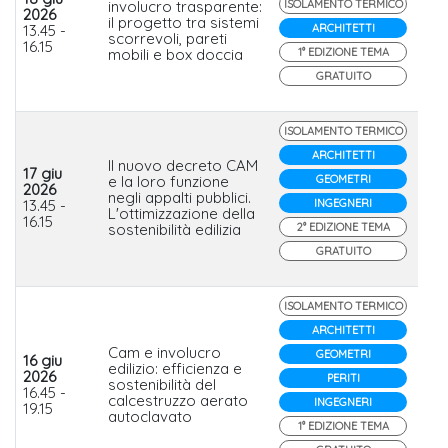
involucro trasparente:
ISOLAMENTO TERMICO
2026
il progetto tra sistemi
Me
13.45 -
ARCHITETTI
scorrevoli, pareti
16.15
mobili e box doccia
1° EDIZIONE TEMA
GRATUITO
ISOLAMENTO TERMICO
ARCHITETTI
Il nuovo decreto CAM
17 giu
e la loro funzione
GEOMETRI
2026
Kn
negli appalti pubblici.
13.45 -
INGEGNERI
Ins
L'ottimizzazione della
16.15
sostenibilità edilizia
2° EDIZIONE TEMA
GRATUITO
ISOLAMENTO TERMICO
ARCHITETTI
Cam e involucro
GEOMETRI
16 giu
edilizio: efficienza e
2026
PERITI
sostenibilità del
Xel
16.45 -
calcestruzzo aerato
INGEGNERI
19.15
autoclavato
1° EDIZIONE TEMA