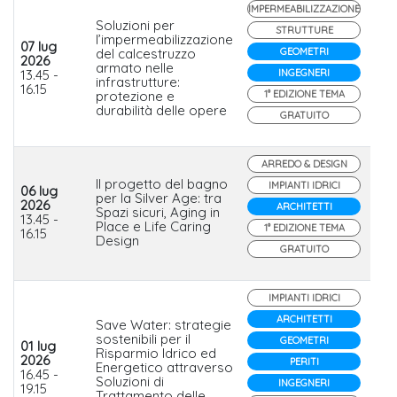
IMPERMEABILIZZAZIONE
Soluzioni per
STRUTTURE
l’impermeabilizzazione
07 lug
del calcestruzzo
GEOMETRI
2026
armato nelle
D
13.45 -
INGEGNERI
infrastrutture:
16.15
protezione e
1° EDIZIONE TEMA
durabilità delle opere
GRATUITO
ARREDO & DESIGN
Il progetto del bagno
IMPIANTI IDRICI
06 lug
per la Silver Age: tra
2026
ARCHITETTI
Spazi sicuri, Aging in
Po
13.45 -
Place e Life Caring
1° EDIZIONE TEMA
16.15
Design
GRATUITO
IMPIANTI IDRICI
ARCHITETTI
Save Water: strategie
sostenibili per il
GEOMETRI
01 lug
Gr
Risparmio Idrico ed
2026
Wa
PERITI
Energetico attraverso
16.45 -
Tr
Soluzioni di
INGEGNERI
19.15
Ital
Trattamento delle