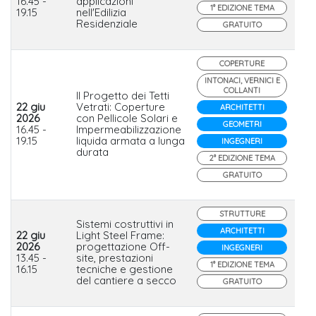
16.45 -
applicazioni
1° EDIZIONE TEMA
19.15
nell'Edilizia
Residenziale
GRATUITO
COPERTURE
INTONACI, VERNICI E
COLLANTI
Il Progetto dei Tetti
22 giu
Vetrati: Coperture
ARCHITETTI
2026
con Pellicole Solari e
Se
GEOMETRI
16.45 -
Impermeabilizzazione
19.15
liquida armata a lunga
INGEGNERI
durata
2° EDIZIONE TEMA
GRATUITO
STRUTTURE
Sistemi costruttivi in
ARCHITETTI
22 giu
Light Steel Frame:
2026
progettazione Off-
Ma
INGEGNERI
13.45 -
site, prestazioni
Te
1° EDIZIONE TEMA
16.15
tecniche e gestione
del cantiere a secco
GRATUITO