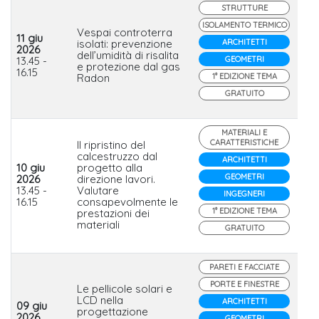
STRUTTURE
ISOLAMENTO TERMICO
Vespai controterra
11 giu
isolati: prevenzione
ARCHITETTI
2026
dell’umidità di risalita
Lat
13.45 -
GEOMETRI
e protezione dal gas
16.15
Radon
1° EDIZIONE TEMA
GRATUITO
MATERIALI E
CARATTERISTICHE
Il ripristino del
calcestruzzo dal
ARCHITETTI
10 giu
progetto alla
GEOMETRI
2026
direzione lavori.
CV
13.45 -
Valutare
INGEGNERI
16.15
consapevolmente le
1° EDIZIONE TEMA
prestazioni dei
materiali
GRATUITO
PARETI E FACCIATE
PORTE E FINESTRE
Le pellicole solari e
LCD nella
ARCHITETTI
09 giu
progettazione
2026
GEOMETRI