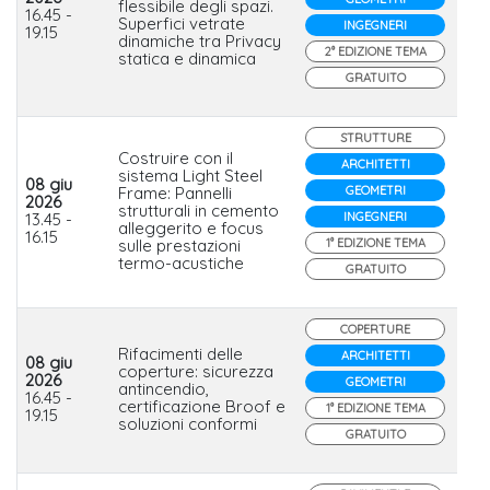
flessibile degli spazi.
Se
16.45 -
Superfici vetrate
INGEGNERI
19.15
dinamiche tra Privacy
2° EDIZIONE TEMA
statica e dinamica
GRATUITO
STRUTTURE
Costruire con il
ARCHITETTI
sistema Light Steel
08 giu
Frame: Pannelli
GEOMETRI
2026
Re
strutturali in cemento
13.45 -
INGEGNERI
Bui
alleggerito e focus
16.15
sulle prestazioni
1° EDIZIONE TEMA
termo-acustiche
GRATUITO
COPERTURE
Rifacimenti delle
ARCHITETTI
08 giu
coperture: sicurezza
2026
Sa
GEOMETRI
antincendio,
16.45 -
Ita
certificazione Broof e
1° EDIZIONE TEMA
19.15
soluzioni conformi
GRATUITO