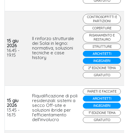
GRATUITO
CONTROSOFFITTI E
PARTIZIONI
COPERTURE
RISANAMENTO E
Il rinforzo strutturale
RESTAURO
15 giu
dei Solai in legno:
2026
STRUTTURE
normativa, soluzioni
He
16.45 -
tecniche e case
ARCHITETTI
19.15
history
INGEGNERI
2° EDIZIONE TEMA
GRATUITO
PARETI E FACCIATE
Riqualificazione di poli
ARCHITETTI
15 giu
residenziali: sistemi a
2026
secco Off-site e
INGEGNERI
Is
13.45 -
soluzioni ibride per
1° EDIZIONE TEMA
16.15
l'efficientamento
dell'involucro
GRATUITO