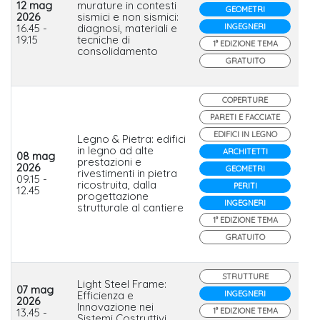
12 mag
murature in contesti
GEOMETRI
2026
sismici e non sismici:
CV
16.45 -
diagnosi, materiali e
INGEGNERI
19.15
tecniche di
1° EDIZIONE TEMA
consolidamento
GRATUITO
COPERTURE
PARETI E FACCIATE
EDIFICI IN LEGNO
Legno & Pietra: edifici
in legno ad alte
ARCHITETTI
08 mag
Ge
prestazioni e
2026
Ca
GEOMETRI
rivestimenti in pietra
09.15 -
in 
ricostruita, dalla
PERITI
12.45
Fe
progettazione
INGEGNERI
strutturale al cantiere
1° EDIZIONE TEMA
GRATUITO
STRUTTURE
Light Steel Frame:
07 mag
Efficienza e
INGEGNERI
2026
Sa
Innovazione nei
13.45 -
1° EDIZIONE TEMA
Ita
Sistemi Costruttivi