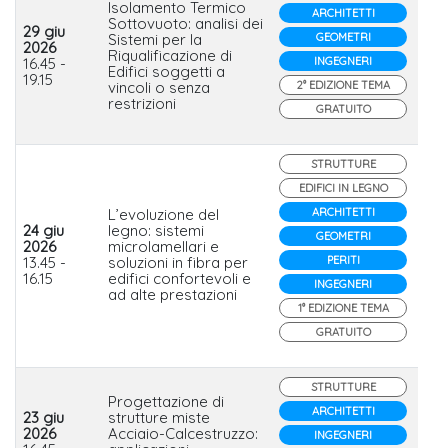
Isolamento Termico
ARCHITETTI
Sottovuoto: analisi dei
29 giu
Sistemi per la
GEOMETRI
2026
Riqualificazione di
Is
16.45 -
INGEGNERI
Edifici soggetti a
19.15
vincoli o senza
2° EDIZIONE TEMA
restrizioni
GRATUITO
STRUTTURE
EDIFICI IN LEGNO
L’evoluzione del
ARCHITETTI
24 giu
legno: sistemi
GEOMETRI
2026
microlamellari e
St
13.45 -
soluzioni in fibra per
PERITI
16.15
edifici confortevoli e
INGEGNERI
ad alte prestazioni
1° EDIZIONE TEMA
GRATUITO
STRUTTURE
Progettazione di
ARCHITETTI
23 giu
strutture miste
2026
Acciaio-Calcestruzzo:
INGEGNERI
Me