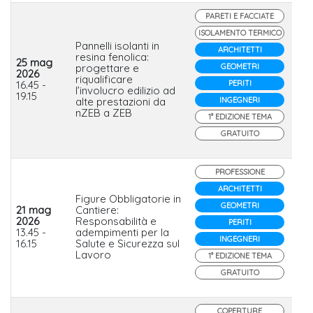
PARETI E FACCIATE
ISOLAMENTO TERMICO
Pannelli isolanti in
ARCHITETTI
resina fenolica:
25 mag
progettare e
GEOMETRI
Re
2026
riqualificare
Iso
16.45 -
PERITI
l’involucro edilizio ad
Gr
19.15
alte prestazioni da
INGEGNERI
nZEB a ZEB
1° EDIZIONE TEMA
GRATUITO
PROFESSIONE
ARCHITETTI
Figure Obbligatorie in
GEOMETRI
21 mag
Cantiere:
Sa
2026
Responsabilità e
PERITI
So
13.45 -
adempimenti per la
Gr
INGEGNERI
16.15
Salute e Sicurezza sul
Lavoro
1° EDIZIONE TEMA
GRATUITO
COPERTURE