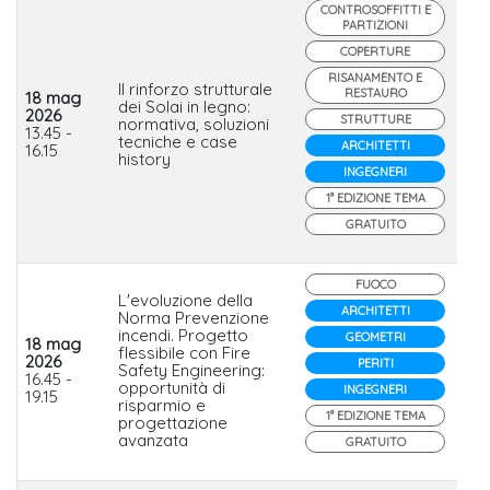
CONTROSOFFITTI E
PARTIZIONI
COPERTURE
RISANAMENTO E
Il rinforzo strutturale
RESTAURO
18 mag
dei Solai in legno:
2026
STRUTTURE
normativa, soluzioni
He
13.45 -
tecniche e case
ARCHITETTI
16.15
history
INGEGNERI
1° EDIZIONE TEMA
GRATUITO
FUOCO
L'evoluzione della
ARCHITETTI
Norma Prevenzione
incendi. Progetto
GEOMETRI
18 mag
flessibile con Fire
2026
PERITI
Safety Engineering:
16.45 -
opportunità di
INGEGNERI
19.15
risparmio e
1° EDIZIONE TEMA
progettazione
avanzata
GRATUITO