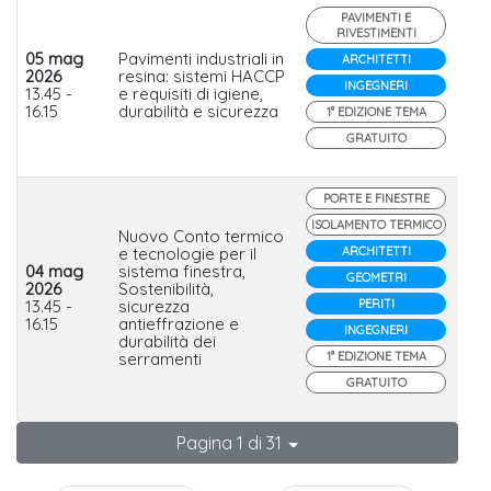
PAVIMENTI E
RIVESTIMENTI
05 mag
Pavimenti industriali in
ARCHITETTI
2026
resina: sistemi HACCP
D
INGEGNERI
13.45 -
e requisiti di igiene,
16.15
durabilità e sicurezza
1° EDIZIONE TEMA
GRATUITO
PORTE E FINESTRE
ISOLAMENTO TERMICO
Nuovo Conto termico
e tecnologie per il
ARCHITETTI
04 mag
sistema finestra,
GEOMETRI
2026
Sostenibilità,
In
13.45 -
sicurezza
PERITI
16.15
antieffrazione e
INGEGNERI
durabilità dei
serramenti
1° EDIZIONE TEMA
GRATUITO
Pagina 1 di 31