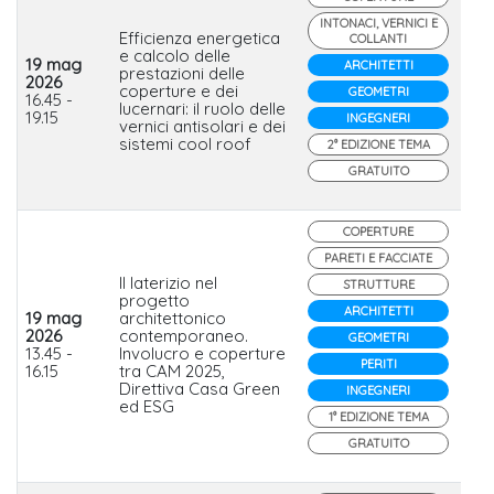
INTONACI, VERNICI E
Efficienza energetica
COLLANTI
e calcolo delle
19 mag
ARCHITETTI
prestazioni delle
2026
coperture e dei
Se
GEOMETRI
16.45 -
lucernari: il ruolo delle
19.15
INGEGNERI
vernici antisolari e dei
sistemi cool roof
2° EDIZIONE TEMA
GRATUITO
COPERTURE
PARETI E FACCIATE
Il laterizio nel
STRUTTURE
progetto
ARCHITETTI
19 mag
architettonico
2026
contemporaneo.
GEOMETRI
wi
13.45 -
Involucro e coperture
PERITI
16.15
tra CAM 2025,
Direttiva Casa Green
INGEGNERI
ed ESG
1° EDIZIONE TEMA
GRATUITO