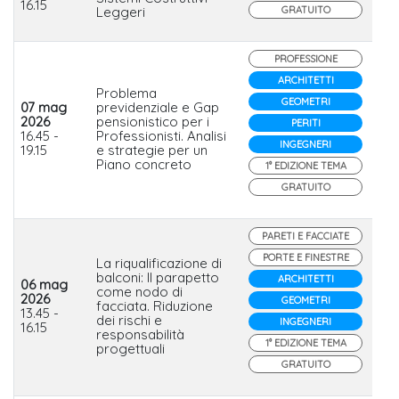
16.15
Leggeri
GRATUITO
PROFESSIONE
ARCHITETTI
Problema
GEOMETRI
07 mag
previdenziale e Gap
2026
pensionistico per i
PERITI
Io
16.45 -
Professionisti. Analisi
INGEGNERI
19.15
e strategie per un
Piano concreto
1° EDIZIONE TEMA
GRATUITO
PARETI E FACCIATE
PORTE E FINESTRE
La riqualificazione di
balconi: Il parapetto
ARCHITETTI
06 mag
come nodo di
2026
GEOMETRI
facciata. Riduzione
Fa
13.45 -
dei rischi e
INGEGNERI
16.15
responsabilità
1° EDIZIONE TEMA
progettuali
GRATUITO