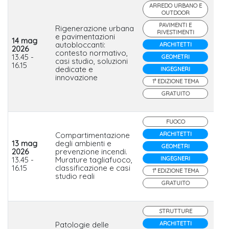
ARREDO URBANO E
OUTDOOR
PAVIMENTI E
Rigenerazione urbana
RIVESTIMENTI
e pavimentazioni
14 mag
autobloccanti:
ARCHITETTI
2026
contesto normativo,
Mi
13.45 -
GEOMETRI
casi studio, soluzioni
16.15
dedicate e
INGEGNERI
innovazione
1° EDIZIONE TEMA
GRATUITO
FUOCO
Compartimentazione
ARCHITETTI
13 mag
degli ambienti e
GEOMETRI
2026
prevenzione incendi.
Lat
13.45 -
Murature tagliafuoco,
INGEGNERI
16.15
classificazione e casi
1° EDIZIONE TEMA
studio reali
GRATUITO
STRUTTURE
Patologie delle
ARCHITETTI