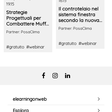
16.15
19.15
Il controtelaio nel
Strategie
sistema finestra
Progettuali per
secondo la nuova
Combattere Muffe
norma UNI 11979
Partner: PosaClima
e Condense: Dalla
criteri per la
Partner: PosaClima
posa del
corretta
Serramento alla
progettazione e
#gratuito
#webinar
Ventilazione
#gratuito
#webinar
installazione
Meccanica
Controllata
elearningonweb
Esplora