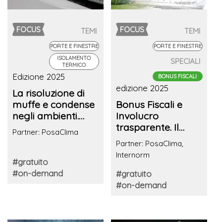
FOCUS
FOCUS
TEMI
TEMI
PORTE E FINESTRE
PORTE E FINESTRE
ISOLAMENTO
SPECIALI
TERMICO
Edizione 2025
BONUS FISCALI
edizione 2025
La risoluzione di
muffe e condense
Bonus Fiscali e
negli ambienti.
Involucro
Scelte progettuali
trasparente. Il
Partner: PosaClima
ed esecutive su
sistema finestra
Partner: PosaClima,
superfici opache e
tra
Internorm
trasparenti
aggiornamenti,
#gratuito
requisiti e
#on-demand
#gratuito
responsabilità del
#on-demand
Progettista