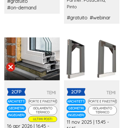
Partner: PosaClima,
#gratuito
protezione e
Pinto
#on-demand
certificazione della
posa nella
#gratuito
#webinar
riqualificazione del
foro finestra
2CFP
2CFP
TEMI
TEMI
ARCHITETTI
PORTE E FINESTRE
ARCHITETTI
PORTE E FINESTRE
GEOMETRI
ISOLAMENTO
GEOMETRI
ISOLAMENTO
TERMICO
TERMICO
INGEGNERI
INGEGNERI
ULTIMI POSTI
11 nov 2025 | 13.45 -
16 apr 2026 | 16.45 -