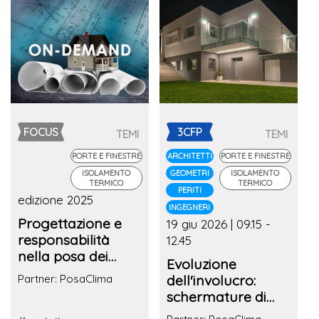
FOCUS
3CFP
TEMI
TEMI
PORTE E FINESTRE
ARCHITETTI
PORTE E FINESTRE
ISOLAMENTO
GEOMETRI
ISOLAMENTO
TERMICO
TERMICO
PERITI
edizione 2025
INGEGNERI
Progettazione e
19 giu 2026 | 09.15 -
responsabilità
12.45
nella posa dei
Evoluzione
serramenti: dalla
dell'involucro:
Partner: PosaClima
teoria alla pratica
schermature di
di cantiere
design ad alta