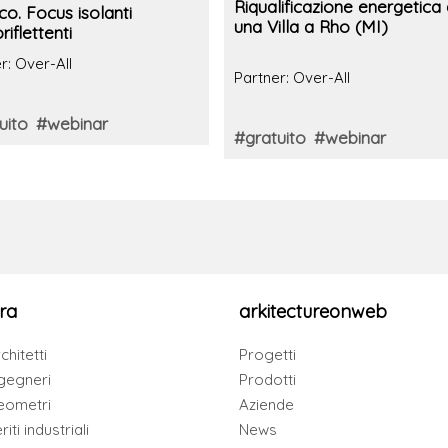
Riqualificazione energetica 
co. Focus isolanti
una Villa a Rho (MI)
iflettenti
r: Over-All
Partner: Over-All
uito
#webinar
#gratuito
#webinar
ra
arkitectureonweb
chitetti
Progetti
gegneri
Prodotti
eometri
Aziende
iti industriali
News