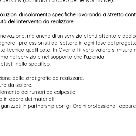
oro del CEN (Comitato Europeo per le Normative).
 soluzioni di isolamento specifiche lavorando a stretto con
ità dell’intervento da realizzare.
nnovazione, ma anche di un servizio clienti attento e dedic
gnare i professionisti del settore in ogni fase del progett
o tecnico qualificato. In Over-all il vero valore si misura 
 ma nel servizio e nel supporto che l'azienda
tisti, nello specifico:
one delle stratigrafie da realizzare.
ure da isolare.
olamento dei rumori da calpestio.
a in opera dei materiali
ganizzati in partnership con gli Ordini professionali oppur