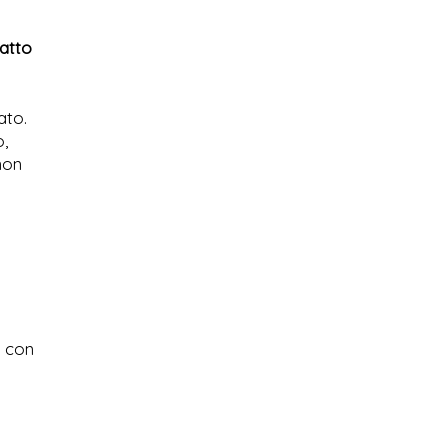
tatto
ato.
o,
non
e con