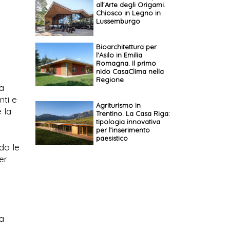
all'Arte degli Origami.
Chiosco in Legno in
Lussemburgo
Bioarchitettura per
l'Asilo in Emilia
Romagna. Il primo
nido CasaClima nella
Regione
na
nti e
Agriturismo in
 la
Trentino. La Casa Riga:
tipologia innovativa
per l’inserimento
paesistico
ndo le
er
ra