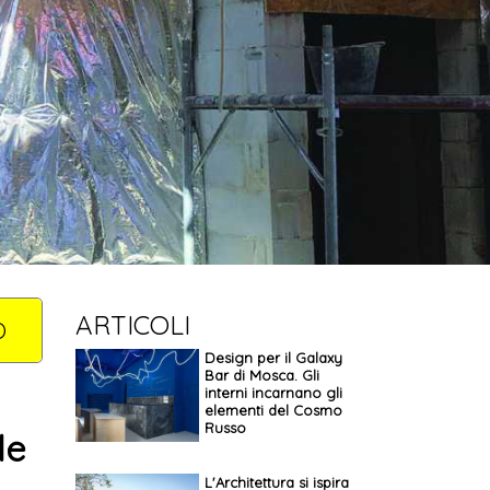
ARTICOLI
O
Design per il Galaxy
Bar di Mosca. Gli
interni incarnano gli
elementi del Cosmo
Russo
le
L'Architettura si ispira