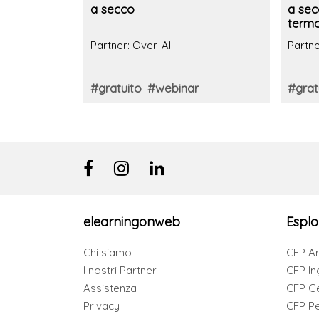
a secco
a sec
termor
Partner: Over-All
Partne
#gratuito
#webinar
#grat
elearningonweb
Esplo
Chi siamo
CFP Ar
I nostri Partner
CFP In
Assistenza
CFP G
Privacy
CFP Per