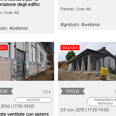
erazione degli edifici
Partner: Over-All
r: Over-All
#gratuito
#webinar
uito
#webinar
 OUT
SOLD OUT
CUS
FOCUS
TEMI
ACUSTICA
RISANAMENTO 
RESTAURO
 2016 | 17:30-19:00
03 nov 2015 | 17:30-19:00
ate ventilate con sistemi