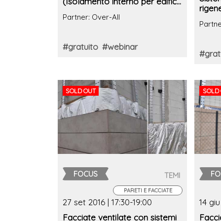
(Isolamento interno per edifici
rigen
soggetti a vincolo)
Partner: Over-All
Partne
#gratuito
#webinar
#grat
SOLD OUT
SOLD
FOCUS
FO
TEMI
PARETI E FACCIATE
27 set 2016 | 17:30-19:00
14 giu
Facciate ventilate con sistemi
Facci