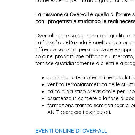
come esperto per l’Italia a gruppi di lav
La missione di Over-all è quella di fornire
con i progettisti e studiando le reali necess
Over-all non è solo sinonimo di qualità e i
La filosofia dell'azinda è quella di accompa
offrendo soluzioni personalizzate e support
solo nei prodotti che offrono sul mercato,
fornisce quotidianamente a clienti e a proget
supporto ai termotecnici nella valutazi
verifica termoigrometrica delle strutt
calcolo acustico previsionale per l'is
assistenza in cantiere alla fase di pos
formazione tramite seminari tecnici or
ANIT o presso i distributori.
EVENTI ONLINE DI OVER-ALL