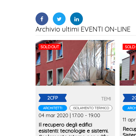
Archivio ultimi EVENTI ON-LINE
SOLD OUT
SOLD
2CFP
2
TEMI
ARCHITETTI
ISOLAMENTO TERMICO
ARCH
04 mar 2020 | 17.00 - 19.00
11 apr
Il recupero degli edifici
Recup
esistenti: tecnologie e sistemi.
Siste