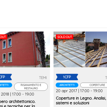
 OUT
SOLD OUT
CFP
1CFP
TEMI
ITETTI
RISANAMENTO E
ARCHITETTI
COPERTURE
RESTAURO
20 apr 2017 | 17:00 - 19:00
 2018 | 17.00 - 19.00
Coperture in Legno. Analisi,
ero architettonico.
sistemi e soluzioni
mi e tecniche per la