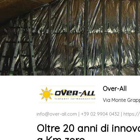
Over-All
Via Monte Grapp
info@over-all.com
+39 02 9904 0432
https:/
Oltre 20 anni di innov