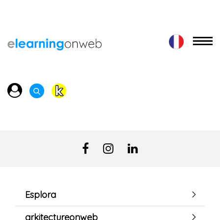
Esplora
arkitectureonweb