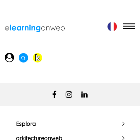
Esplora
arkitectureonweb