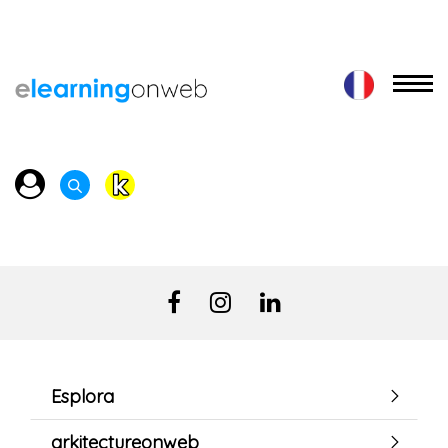
Esplora
arkitectureonweb