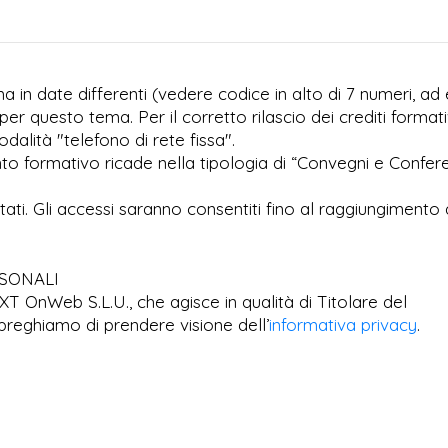
 in date differenti (vedere codice in alto di 7 numeri, ad 
per questo tema. Per il corretto rilascio dei crediti formati
dalità "telefono di rete fissa".
to formativo ricade nella tipologia di “Convegni e Confer
imitati. Gli accessi saranno consentiti fino al raggiungimento 
RSONALI
EXT OnWeb S.L.U., che agisce in qualità di Titolare del
preghiamo di prendere visione dell’
informativa privacy
.