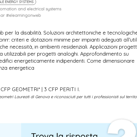
LE ENERGY SYSTEMS
mation and electrical systems
ar
#elearningonweb
b per la disabilità. Soluzioni architettoniche e tecnologich
pnrr: criteri e dotazioni minime per impianti adeguati all’uti
he necessità, in ambienti residenziali. Applicazioni progettu
 utilizzabili per progetti analoghi. Approfondimento su
 edifici energeticamente indipendenti. Come dimensionare
enza energetica
CFP GEOMETRI* | 3 CFP PERITI I.
metri Laureati di Genova e riconosciuti per tutti i professionisti sul territo