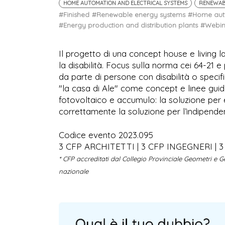
HOME AUTOMATION AND ELECTRICAL SYSTEMS
RENEWAB
#Finished
#Renewable energy systems
#Home auto
#Energy production and distribution plants
#Webin
Il progetto di una concept house e living la
la disabilità. Focus sulla norma cei 64-21 e 
da parte di persone con disabilità o specific
"la casa di Ale" come concept e linee guida
fotovoltaico e accumulo: la soluzione per
correttamente la soluzione per l’indipend
Codice evento 2023.095
3 CFP ARCHITETTI | 3 CFP INGEGNERI | 3 
* CFP accreditati dal Collegio Provinciale Geometri e Geo
nazionale