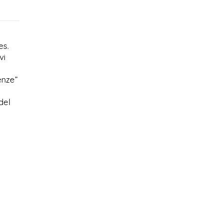
es.
vi
enze”
del