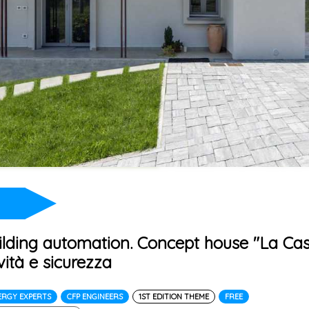
ilding automation. Concept house "La Ca
ività e sicurezza
ERGY EXPERTS
CFP ENGINEERS
1ST EDITION THEME
FREE