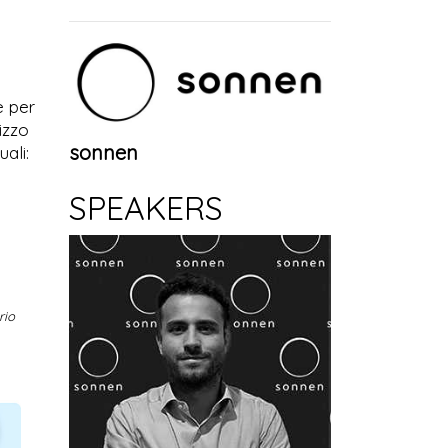
e per
lizzo
sonnen
ali:
SPEAKERS
rio