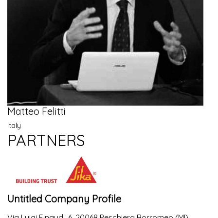
Matteo Felitti
Italy
PARTNERS
Untitled Company Profile
Via Luigi Einaudi, 6, 20068 Peschiera Borromeo (MI)