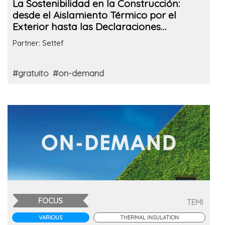
La Sostenibilidad en la Construcción:
desde el Aislamiento Térmico por el
Exterior hasta las Declaraciones
Ambientales de Producto
Partner: Settef
#gratuito
#on-demand
FOCUS
TEMI
VARIOUS
THERMAL INSULATION