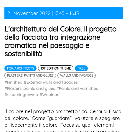
21 November 2022 | 13.45 - 16.15
L'architettura del Colore. Il progetto
della facciata tra integrazione
cromatica nel paesaggio e
sostenibilità
FOR ARCHITECTS
1ST EDITION THEME
FREE
PLASTERS, PAINTS AND GLUES
WALLS AND FACADES
#Finished
#External walls and facades
#Plasters, paints and glues
#Paints and varnishes
#elearningonweb
#Webinar
Il colore nel progetto architettonico. Cenni di Fisica
del colore. Come “guardare” valutare e scegliere
efficacemente il colore. Focus su quali elementi
prendere in considerazione nella scelta cromatica