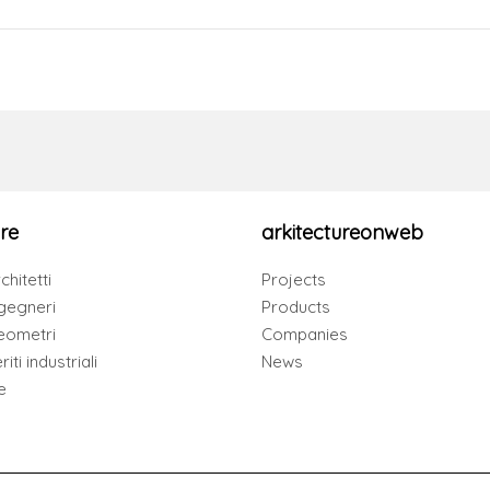
re
arkitectureonweb
chitetti
Projects
gegneri
Products
eometri
Companies
iti industriali
News
e