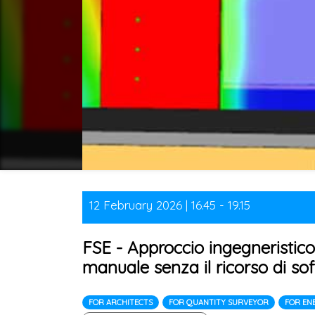
12 February 2026 | 16.45 - 19.15
FSE - Approccio ingegneristico
manuale senza il ricorso di so
FOR ARCHITECTS
FOR QUANTITY SURVEYOR
FOR EN