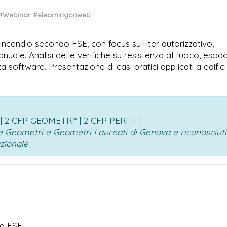
#Webinar
#elearningonweb
incendio secondo FSE, con focus sull’iter autorizzativo,
ale. Analisi delle verifiche su resistenza al fuoco, esodo
software. Presentazione di casi pratici applicati a edifici
 2 CFP GEOMETRI* | 2 CFP PERITI I.
ale Geometri e Geometri Laureati di Genova e riconosciuti
azionale
la FSE