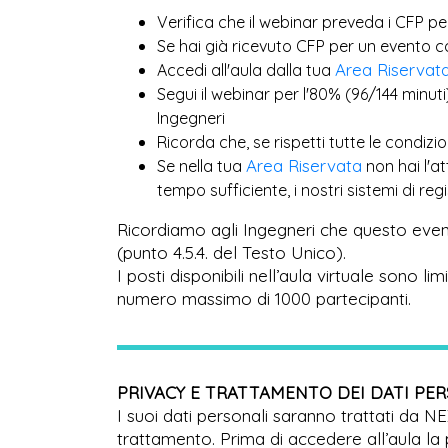
Verifica che il webinar preveda i CFP pe
Se hai già ricevuto CFP per un evento 
Area Riservat
Accedi all'aula dalla tua
Segui il webinar per l'80% (96/144 minuti
Ingegneri
Ricorda che, se rispetti tutte le condiz
Area Riservata
Se nella tua
non hai l'a
tempo sufficiente, i nostri sistemi di r
Ricordiamo agli Ingegneri che questo even
(punto 4.5.4. del Testo Unico).
I posti disponibili nell’aula virtuale sono l
numero massimo di 1000 partecipanti.
PRIVACY E TRATTAMENTO DEI DATI PE
I suoi dati personali saranno trattati da N
trattamento. Prima di accedere all’aula la 