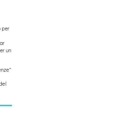
) per
nar
per un
enze”
del