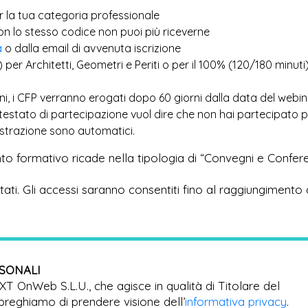
r la tua categoria professionale
più
con lo stesso codice non puoi
riceverne
a
o dalla email di avvenuta iscrizione
) per Architetti, Geometri e Periti o per il 100% (120/180 minuti
ioni, i CFP verranno erogati dopo 60 giorni dalla data del webi
ttestato di partecipazione vuol dire che non hai partecipato 
egistrazione sono automatici.
to formativo ricade nella tipologia di “Convegni e Confer
imitati. Gli accessi saranno consentiti fino al raggiungimento 
RSONALI
EXT OnWeb S.L.U., che agisce in qualità di Titolare del
preghiamo di prendere visione dell’
informativa privacy
.