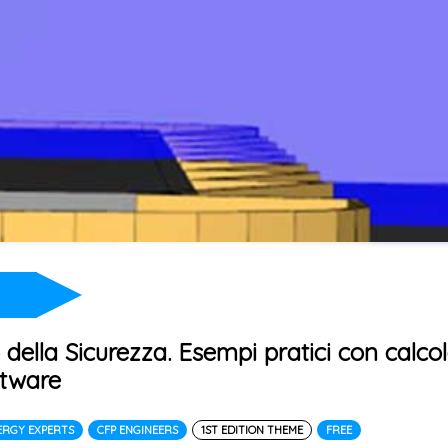
 della Sicurezza. Esempi pratici con calco
ftware
ERGY EXPERTS
CFP ENGINEERS
1ST EDITION THEME
FREE