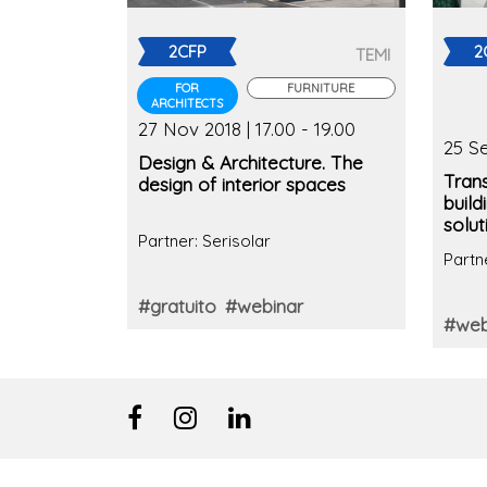
2CFP
2
TEMI
FOR
FURNITURE
ARCHITECTS
27 Nov 2018 | 17.00 - 19.00
25 Se
Design & Architecture. The
Tran
design of interior spaces
build
solut
Partner: Serisolar
Partn
#gratuito
#webinar
#web