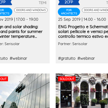
CFP
2CFP
TEMI
FOR
DOORS AND WINDOWS
FOR
DOORS AND WIN
ITECTS
ARCHITECTS
v 2019 | 17.00 - 19.00
25 Sep 2019 | 14.00 - 16.00
n and solar shading:
ENG Progetto e Schermat
 and paints for summer
solari: pellicole e vernici per
winter temperature
controllo termico estivo e
ol
invernale (2° edizione)
er: Serisolar
Partner: Serisolar
uito
#webinar
#gratuito
#webinar
 OUT
SOLD OUT