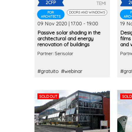
2CFP
2
TEMI
FOR
DOORS AND WINDOWS
ARCHITECTS
ARCH
09 Nov 2020 | 17.00 - 19.00
19 No
Passive solar shading in the
Desig
architectural and energy
films
renovation of buildings
and 
contr
Partner: Serisolar
Partn
#gratuito
#webinar
#grat
SOLD OUT
SOLD