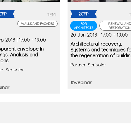
CFP
2CFP
TEMI
WALLS AND FACADES
FOR
RENEWAL AND
ARCHITECTS
RESTORATION
20 Jun 2018 | 17.00 - 19.00
p 2018 | 17.00 - 19.00
Architectural recovery.
sparent envelope in
Systems and techniques fo
ings. Analysis and
the regeneration of buildi
ions
Partner: Serisolar
er: Serisolar
#webinar
inar