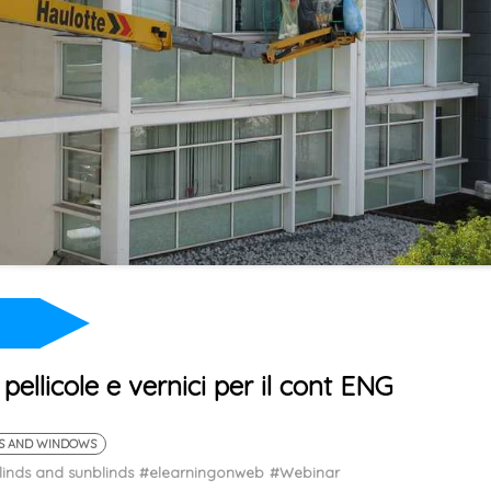
pellicole e vernici per il cont ENG
S AND WINDOWS
linds and sunblinds
#elearningonweb
#Webinar