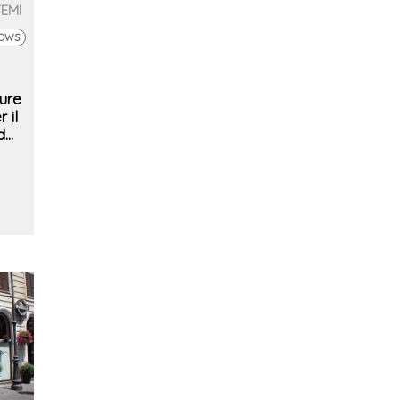
TEMI
DOWS
ure
 il
d