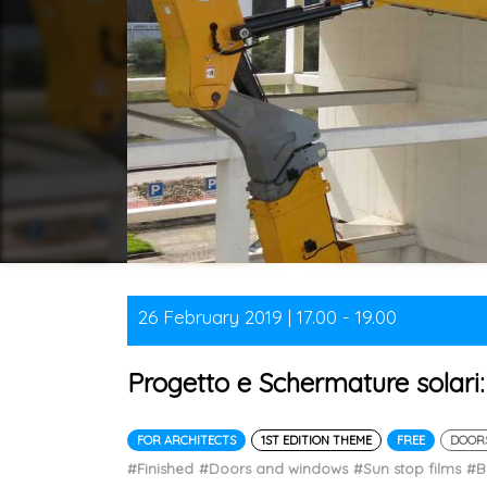
26 February 2019 | 17.00 - 19.00
Progetto e Schermature solari: 
FOR ARCHITECTS
1ST EDITION THEME
FREE
DOOR
#Finished
#Doors and windows
#Sun stop films
#B