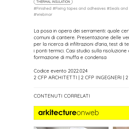
THERMAL INSULATION
#Finished
#Fixing tapes and adhesives
#Seals and
#Webinar
La posa in opera dei serramenti: quale cert
comuni di cantiere. Presentazione delle ver
per la ricerca di infiltrazioni d'aria, test d
i ponti termici. Casi studio sulla risoluzion
formazione di muffa e condensa
Codice evento 2022.024
2 CFP ARCHITETTI | 2 CFP INGEGNERI |
CONTENUTI CORRELATI