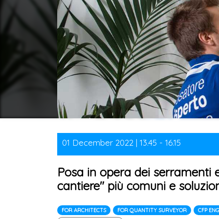
01 December 2022 | 13.45 - 16.15
Posa in opera dei serramenti ed 
cantiere" più comuni e soluzio
FOR ARCHITECTS
FOR QUANTITY SURVEYOR
CFP EN