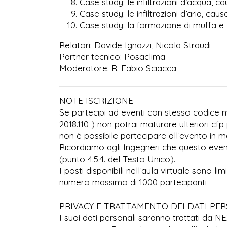
Case study: le infiltrazioni d’acqua, ca
Case study: le infiltrazioni d’aria, caus
Case study: la formazione di muffa e 
Relatori: Davide Ignazzi, Nicola Straudi
Partner tecnico: Posaclima
Moderatore: R. Fabio Sciacca
NOTE ISCRIZIONE
Se partecipi ad eventi con stesso codice ma
2018.110 ) non potrai maturare ulteriori cfp 
non è possibile partecipare all’evento in mo
Ricordiamo agli Ingegneri che questo even
(punto 4.5.4. del Testo Unico).
I posti disponibili nell’aula virtuale sono l
numero massimo di 1000 partecipanti
PRIVACY E TRATTAMENTO DEI DATI PE
I suoi dati personali saranno trattati da N