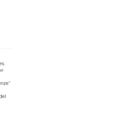
es.
vi
enze”
del