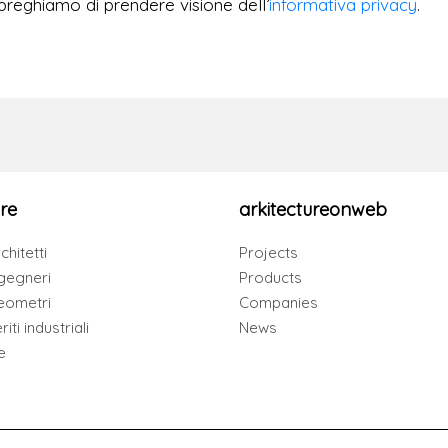
preghiamo di prendere visione dell’
informativa privacy
.
re
arkitectureonweb
chitetti
Projects
gegneri
Products
eometri
Companies
iti industriali
News
e