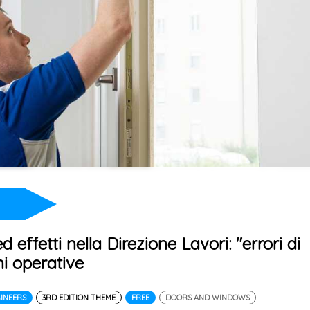
effetti nella Direzione Lavori: "errori di
ni operative
GINEERS
3RD EDITION THEME
FREE
DOORS AND WINDOWS