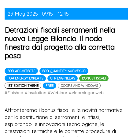
23 May 2025 | 09.15 - 12.45
Detrazioni fiscali serramenti nella
nuova Legge Bilancio. Il nodo
finestra dal progetto alla corretta
posa
FOR ARCHITECTS
FOR QUANTITY SURVEYOR
FOR ENERGY EXPERTS
CFP ENGINEERS
BONUS FISCALI
1ST EDITION THEME
FREE
DOORS AND WINDOWS
#Finished
#Insulation
#Webinar
#elearningonweb
Affronteremo i bonus fiscali e le novità normative
per la sostituzione di serramenti e infissi,
esplorando le innovazioni tecnologiche, le
prestazioni termiche e le corrette procedure di