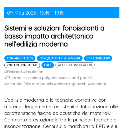
09 May 2023 | 16.45 - 19.15
Sistemi e soluzioni fonoisolanti a
basso impatto architettonico
nell’edilizia moderna
FOR ARCHITECTS
FOR QUANTITY SURVEYOR
CFP ENGINEERS
2ND EDITION THEME
FREE
ACOUSTIC INSULATION
#Finished
#Insulation
#Thermal insulation polymer sheets and panels
#Acoustic felts and panels
#elearningonweb
#Webinar
L'edilizia moderna e le tecniche correttive con
materiali leggeri ed ecosostenibili. Introduzione alle
caratteristiche fisiche ed acustiche dei materiali.
Confronto prestazionale tra le principali tecniche di
insonorizzazione. Cenni sulla marchiatura EPD e sui