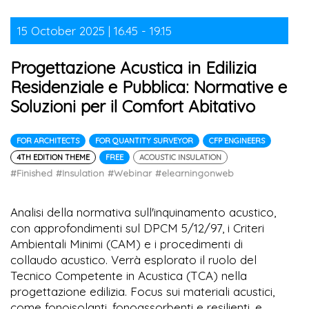
15 October 2025 | 16.45 - 19.15
Progettazione Acustica in Edilizia
Residenziale e Pubblica: Normative e
Soluzioni per il Comfort Abitativo
FOR ARCHITECTS
FOR QUANTITY SURVEYOR
CFP ENGINEERS
4TH EDITION THEME
FREE
ACOUSTIC INSULATION
#Finished
#Insulation
#Webinar
#elearningonweb
Analisi della normativa sull'inquinamento acustico,
con approfondimenti sul DPCM 5/12/97, i Criteri
Ambientali Minimi (CAM) e i procedimenti di
collaudo acustico. Verrà esplorato il ruolo del
Tecnico Competente in Acustica (TCA) nella
progettazione edilizia. Focus sui materiali acustici,
come fonoisolanti, fonoassorbenti e resilienti, e