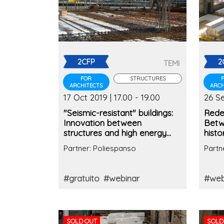
2CFP
2
TEMI
FOR
STRUCTURES
ARCHITECTS
ARCH
17 Oct 2019 | 17.00 - 19.00
26 Se
"Seismic-resistant" buildings:
Redev
Innovation between
Betw
structures and high energy
histo
performance (2nd edition)
Partner: Poliespanso
Partn
#gratuito
#webinar
#web
SOLD OUT
SOLD