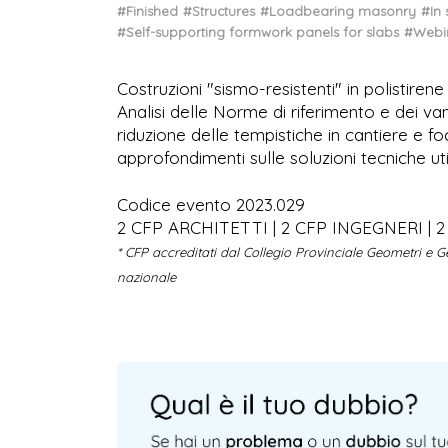
#Finished
#Structures
#Loadbearing masonry
#In
#Self-supporting formwork panels for slabs
#Webi
Costruzioni "sismo-resistenti" in polistiren
Analisi delle Norme di riferimento e dei van
riduzione delle tempistiche in cantiere e f
approfondimenti sulle soluzioni tecniche uti
Codice evento 2023.029
2 CFP ARCHITETTI | 2 CFP INGEGNERI | 
* CFP accreditati dal Collegio Provinciale Geometri e Geo
nazionale