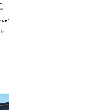
es.
vi
enze”
del