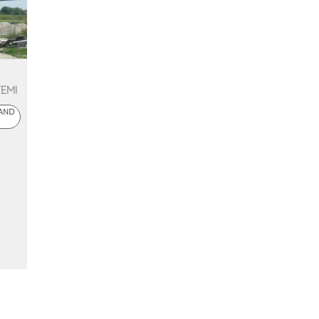
TEMI
 AND