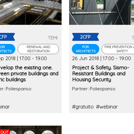
CFP
2CFP
TEMI
FOR
RENEWAL AND
FOR
FIRE PREVENTION
ITECTS
RESTORATION
ARCHITECTS
SAFETY
p 2018 | 17.00 - 19.00
26 Jun 2018 | 17:00 - 19:00
elop the existing one.
Project & Safety. Sismo-
een private buildings and
Resistant Buildings and
ric buildings
Housing Security
er: Poliespanso
Partner: Poliespanso
inar
#gratuito
#webinar
 OUT