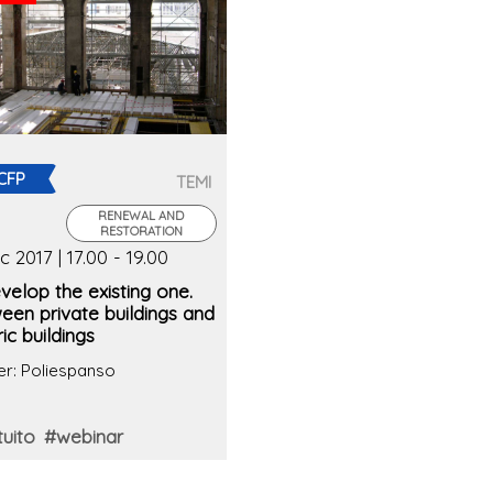
CFP
TEMI
RENEWAL AND
RESTORATION
c 2017 | 17.00 - 19.00
elop the existing one.
een private buildings and
ric buildings
er: Poliespanso
uito
#webinar