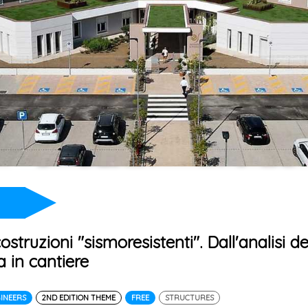
ostruzioni "sismoresistenti". Dall'analisi de
a in cantiere
GINEERS
2ND EDITION THEME
FREE
STRUCTURES