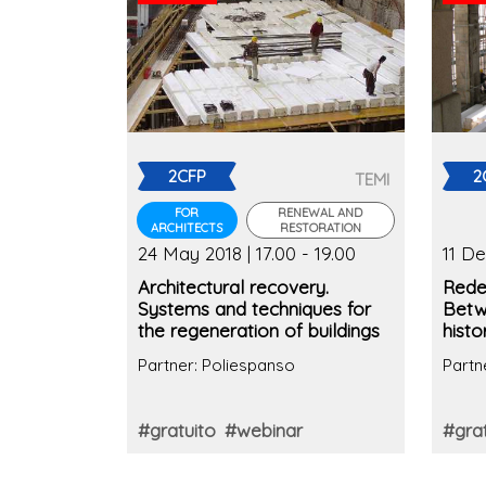
2CFP
2
TEMI
FOR
RENEWAL AND
ARCHITECTS
RESTORATION
24 May 2018 | 17.00 - 19.00
11 De
Architectural recovery.
Redev
Systems and techniques for
Betw
the regeneration of buildings
histo
Partner: Poliespanso
Partn
#gratuito
#webinar
#grat