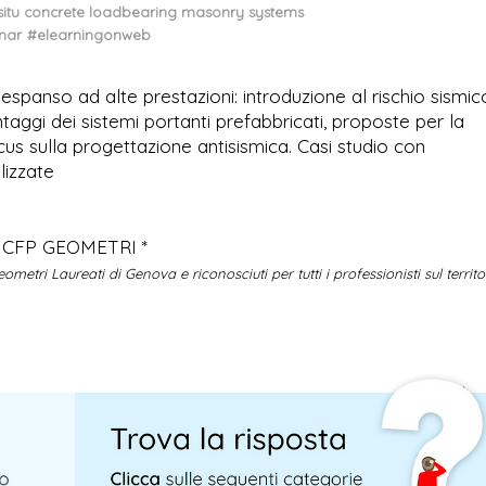
 situ concrete loadbearing masonry systems
nar
#elearningonweb
e espanso ad alte prestazioni: introduzione al rischio sismic
taggi dei sistemi portanti prefabbricati, proposte per la
ocus sulla progettazione antisismica. Casi studio con
lizzate
2 CFP GEOMETRI *
metri Laureati di Genova e riconosciuti per tutti i professionisti sul territo