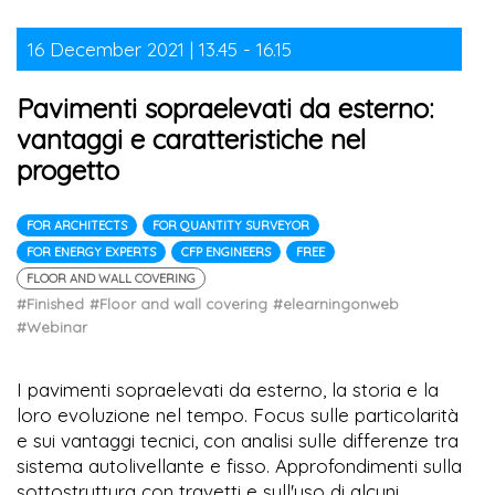
16 December 2021 | 13.45 - 16.15
Pavimenti sopraelevati da esterno:
vantaggi e caratteristiche nel
progetto
FOR ARCHITECTS
FOR QUANTITY SURVEYOR
FOR ENERGY EXPERTS
CFP ENGINEERS
FREE
FLOOR AND WALL COVERING
#Finished
#Floor and wall covering
#elearningonweb
#Webinar
I pavimenti sopraelevati da esterno, la storia e la
loro evoluzione nel tempo. Focus sulle particolarità
e sui vantaggi tecnici, con analisi sulle differenze tra
sistema autolivellante e fisso. Approfondimenti sulla
sottostruttura con travetti e sull'uso di alcuni