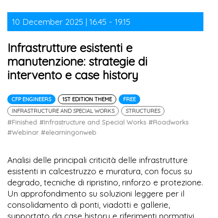
10 December 2025 | 16.45 - 19.15
Infrastrutture esistenti e
manutenzione: strategie di
intervento e case history
CFP ENGINEERS
1ST EDITION THEME
FREE
INFRASTRUCTURE AND SPECIAL WORKS
STRUCTURES
#Finished
#Infrastructure and Special Works
#Roadworks
#Webinar
#elearningonweb
Analisi delle principali criticità delle infrastrutture
esistenti in calcestruzzo e muratura, con focus su
degrado, tecniche di ripristino, rinforzo e protezione.
Un approfondimento su soluzioni leggere per il
consolidamento di ponti, viadotti e gallerie,
supportato da case history e riferimenti normativi