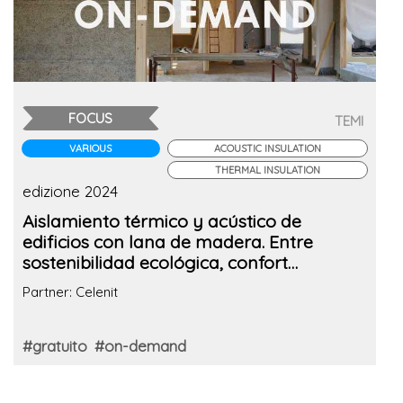
FOCUS
TEMI
VARIOUS
ACOUSTIC INSULATION
THERMAL INSULATION
edizione 2024
Aislamiento térmico y acústico de
edificios con lana de madera. Entre
sostenibilidad ecológica, confort
habitacional y ahorro energético.
Partner: Celenit
#gratuito
#on-demand