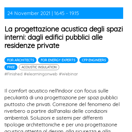
24 November 2021 | 16.45 - 19.15
La progettazione acustica degli spazi
interni: dagli edifici pubblici alle
residenze private
FOR ARCHITECTS
FOR ENERGY EXPERTS
CFP ENGINEERS
FREE
ACOUSTIC INSULATION
#Finished
#elearningonweb
#Webinar
Il comfort acustico nell'indoor con focus sulle
peculiarità di una progettazione per spazi pubblici
piuttosto che privati. Correzione del fenomeno del
riverbero a partire dall'analisi delle condizioni
ambientali. Soluzioni e sistemi per differenti
tipologie architettoniche e per una progettazione
acustica attenta al design, alla sicurezza e alla