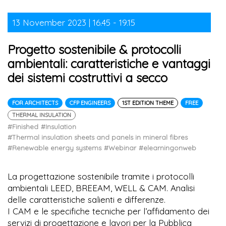
13 November 2023 | 16.45 - 19.15
Progetto sostenibile & protocolli
ambientali: caratteristiche e vantaggi
dei sistemi costruttivi a secco
FOR ARCHITECTS
CFP ENGINEERS
1ST EDITION THEME
FREE
THERMAL INSULATION
#Finished
#Insulation
#Thermal insulation sheets and panels in mineral fibres
#Renewable energy systems
#Webinar
#elearningonweb
La progettazione sostenibile tramite i protocolli
ambientali LEED, BREEAM, WELL & CAM. Analisi
delle caratteristiche salienti e differenze.
I CAM e le specifiche tecniche per l’affidamento dei
servizi di progettazione e lavori per la Pubblica