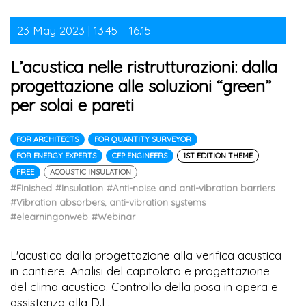
23 May 2023 | 13.45 - 16.15
L’acustica nelle ristrutturazioni: dalla
progettazione alle soluzioni “green”
per solai e pareti
FOR ARCHITECTS
FOR QUANTITY SURVEYOR
FOR ENERGY EXPERTS
CFP ENGINEERS
1ST EDITION THEME
FREE
ACOUSTIC INSULATION
#Finished
#Insulation
#Anti-noise and anti-vibration barriers
#Vibration absorbers, anti-vibration systems
#elearningonweb
#Webinar
L'acustica dalla progettazione alla verifica acustica
in cantiere. Analisi del capitolato e progettazione
del clima acustico. Controllo della posa in opera e
assistenza alla D.L.