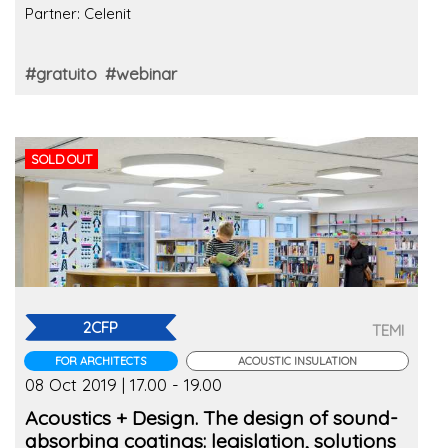
Partner: Celenit
#gratuito
#webinar
SOLD OUT
2CFP
TEMI
FOR ARCHITECTS
ACOUSTIC INSULATION
08 Oct 2019 | 17.00 - 19.00
Acoustics + Design. The design of sound-
absorbing coatings: legislation, solutions