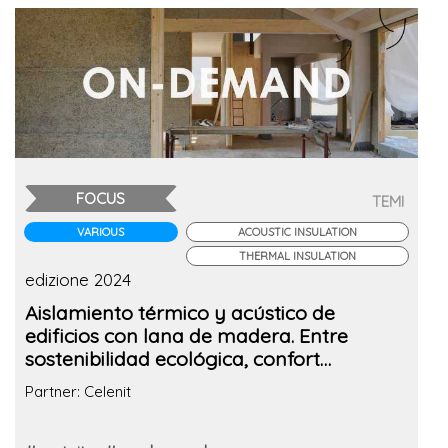
FOCUS
TEMI
VARIOUS
ACOUSTIC INSULATION
THERMAL INSULATION
edizione 2024
Aislamiento térmico y acústico de
edificios con lana de madera. Entre
sostenibilidad ecológica, confort
habitacional y ahorro energético.
Partner: Celenit