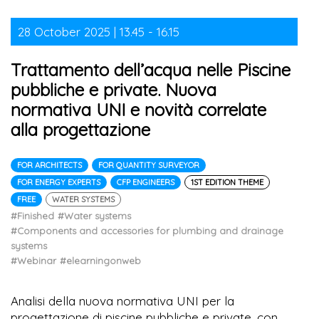
28 October 2025 | 13.45 - 16.15
Trattamento dell’acqua nelle Piscine
pubbliche e private. Nuova
normativa UNI e novità correlate
alla progettazione
FOR ARCHITECTS
FOR QUANTITY SURVEYOR
FOR ENERGY EXPERTS
CFP ENGINEERS
1ST EDITION THEME
FREE
WATER SYSTEMS
#Finished
#Water systems
#Components and accessories for plumbing and drainage
systems
#Webinar
#elearningonweb
Analisi della nuova normativa UNI per la
progettazione di piscine pubbliche e private, con