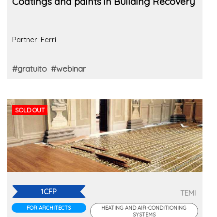
Coatings and paints in Building Recovery
Partner: Ferri
#gratuito
#webinar
SOLD OUT
1CFP
TEMI
FOR ARCHITECTS
HEATING AND AIR-CONDITIONING
SYSTEMS