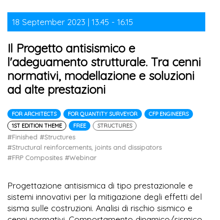
18 September 2023 | 13.45 - 16.15
Il Progetto antisismico e
l'adeguamento strutturale. Tra cenni
normativi, modellazione e soluzioni
ad alte prestazioni
FOR ARCHITECTS
FOR QUANTITY SURVEYOR
CFP ENGINEERS
1ST EDITION THEME
FREE
STRUCTURES
#Finished
#Structures
#Structural reinforcements, joints and dissipators
#FRP Composites
#Webinar
Progettazione antisismica di tipo prestazionale e
sistemi innovativi per la mitigazione degli effetti del
sisma sulle costruzioni. Analisi di rischio sismico e
cenni normativi. Comportamento dinamico/sismico