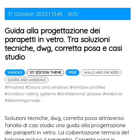
31 October 2023 | 13.45 - 16.15
Guida alla progettazione dei
parapetti in vetro. Tra soluzioni
tecniche, dwg, corretta posa e casi
studio
VARIOUS
1ST EDITION THEME
FREE
WALLS AND FACADES
DOORS AND WINDOWS
#Finished
#Doors and windows
#Window profiles
#Outdoor railing systems
#Architectural glasses
#Webinar
#elearningonweb
Soluzioni tecniche, dwg, corretta posa attraverso
l'analisi di casi studio una guida alla progettazione
dei parapetti in vetro. La coibentazione termica del
balcone incluso il parapetto. Corretta posa in