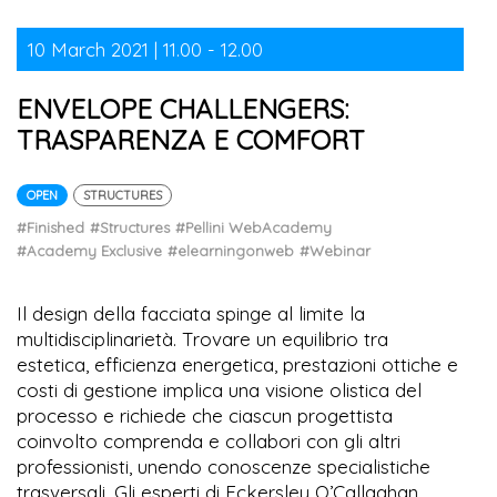
10 March 2021 | 11.00 - 12.00
ENVELOPE CHALLENGERS:
TRASPARENZA E COMFORT
OPEN
STRUCTURES
#Finished
#Structures
#Pellini WebAcademy
#Academy Exclusive
#elearningonweb
#Webinar
Il design della facciata spinge al limite la
multidisciplinarietà. Trovare un equilibrio tra
estetica, efficienza energetica, prestazioni ottiche e
costi di gestione implica una visione olistica del
processo e richiede che ciascun progettista
coinvolto comprenda e collabori con gli altri
professionisti, unendo conoscenze specialistiche
trasversali. Gli esperti di Eckersley O’Callaghan,