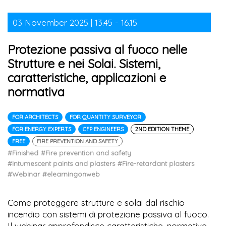
03 November 2025 | 13.45 - 16.15
Protezione passiva al fuoco nelle
Strutture e nei Solai. Sistemi,
caratteristiche, applicazioni e
normativa
FOR ARCHITECTS
FOR QUANTITY SURVEYOR
FOR ENERGY EXPERTS
CFP ENGINEERS
2ND EDITION THEME
FREE
FIRE PREVENTION AND SAFETY
#Finished
#Fire prevention and safety
#Intumescent paints and plasters
#Fire-retardant plasters
#Webinar
#elearningonweb
Come proteggere strutture e solai dal rischio
incendio con sistemi di protezione passiva al fuoco.
Il webinar approfondisce caratteristiche, normative