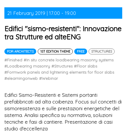
21 February 2019 | 17.00 - 19.00
Edifici "sismo-resistenti": Innovazione
tra Strutture ed alteENG
FOR ARCHITECTS
1ST EDITION THEME
FREE
STRUCTURES
#Finished
#In situ concrete loadbearing masonry systems
#Loadbearing masonry
#Structures
#Floor slabs
#Formwork panels and lightening elements for floor slabs
#elearningonweb
#Webinar
Edifici Sismo-Resistenti e Sistemi portanti
prefabbricati ad alta coibenza. Focus sul concetti di
sismoresistenza e sulle prestazioni energetiche del
sistema. Analisi specifica su normativa, soluzioni
tecniche e fasi di cantiere. Presentazione di casi
studio d'eccellenza