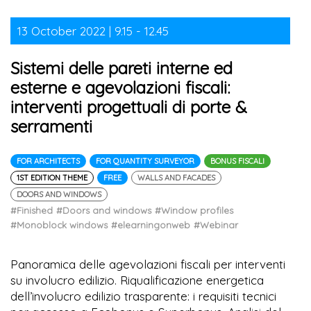
13 October 2022 | 9.15 - 12.45
Sistemi delle pareti interne ed
esterne e agevolazioni fiscali:
interventi progettuali di porte &
serramenti
FOR ARCHITECTS
FOR QUANTITY SURVEYOR
BONUS FISCALI
1ST EDITION THEME
FREE
WALLS AND FACADES
DOORS AND WINDOWS
#Finished
#Doors and windows
#Window profiles
#Monoblock windows
#elearningonweb
#Webinar
Panoramica delle agevolazioni fiscali per interventi
su involucro edilizio. Riqualificazione energetica
dell’involucro edilizio trasparente: i requisiti tecnici